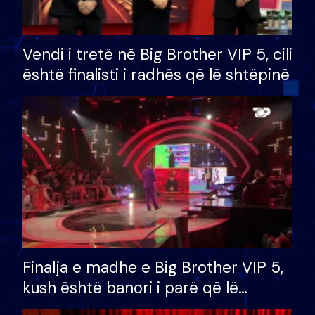
Vendi i tretë në Big Brother VIP 5, cili
është finalisti i radhës që lë shtëpinë
Finalja e madhe e Big Brother VIP 5,
kush është banori i parë që lë
shtëpinë dhe humb mundësinë për