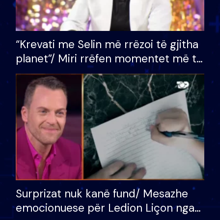
“Krevati me Selin më rrëzoi të gjitha
planet”/ Miri rrëfen momentet më të
bukura në shtëpinë e BB VIP: Do më
mungojë zilja e mëngjesit kur…
Surprizat nuk kanë fund/ Mesazhe
emocionuese për Ledion Liçon nga