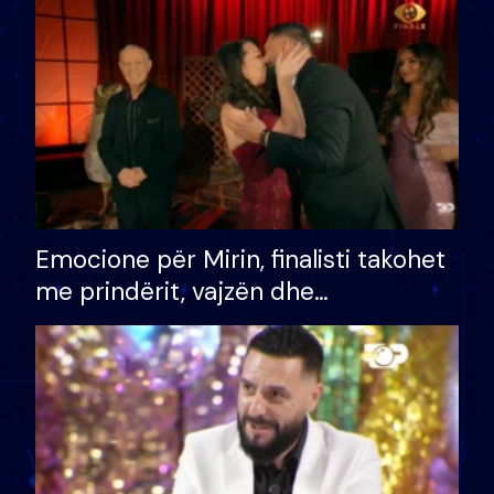
të fituar çmimin e madh
Emocione për Mirin, finalisti takohet
me prindërit, vajzën dhe
bashkëshorten: S’kemi ndonjë letër
divorci apo jo?