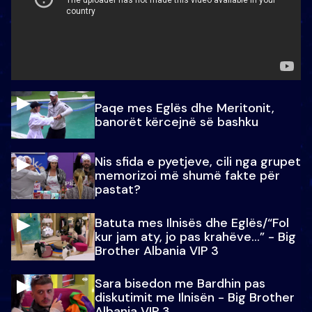
Paqe mes Eglës dhe Meritonit,
banorët kërcejnë së bashku
Nis sfida e pyetjeve, cili nga grupet
memorizoi më shumë fakte për
pastat?
Batuta mes Ilnisës dhe Eglës/“Fol
kur jam aty, jo pas krahëve…” - Big
Brother Albania VIP 3
Sara bisedon me Bardhin pas
diskutimit me Ilnisën - Big Brother
Albania VIP 3