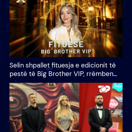
Selin shpallet fituesja e edicionit të
pestë të Big Brother VIP, rrëmben
çmimin e madh prej 100 mijë eurosh