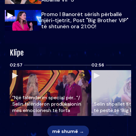
Promo l Banorët sërish përballë
njëri-tjetrit, Post "Big Brother VIP"
të shtunën ora 21:00!
Klipe
02:57
02:56
"Një falenderim special për…"/
Selin falënderon produksionin
Selin shpallet fitu
mes emocionesh të forta
të pestë të ‘Big Br
më shumë →