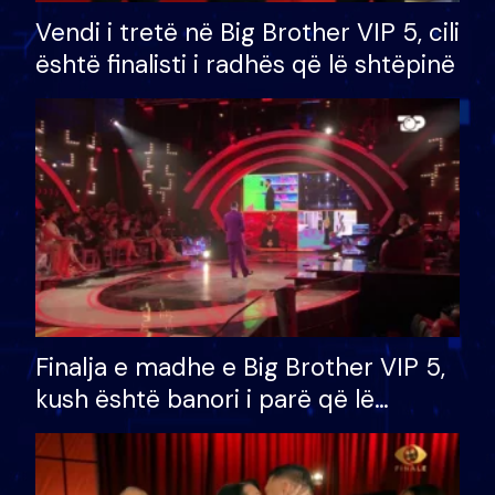
Vendi i tretë në Big Brother VIP 5, cili
është finalisti i radhës që lë shtëpinë
Finalja e madhe e Big Brother VIP 5,
kush është banori i parë që lë
shtëpinë dhe humb mundësinë për
të fituar çmimin e madh