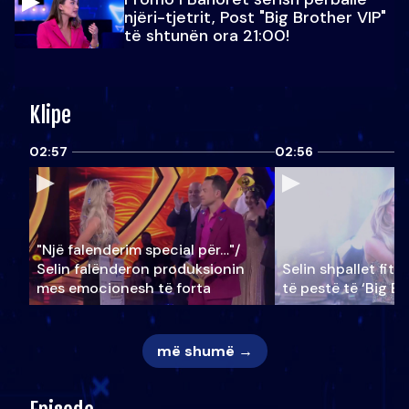
njëri-tjetrit, Post "Big Brother VIP"
të shtunën ora 21:00!
Klipe
02:57
02:56
"Një falenderim special për…"/
Selin falënderon produksionin
Selin shpallet fitu
mes emocionesh të forta
të pestë të ‘Big Br
më shumë →