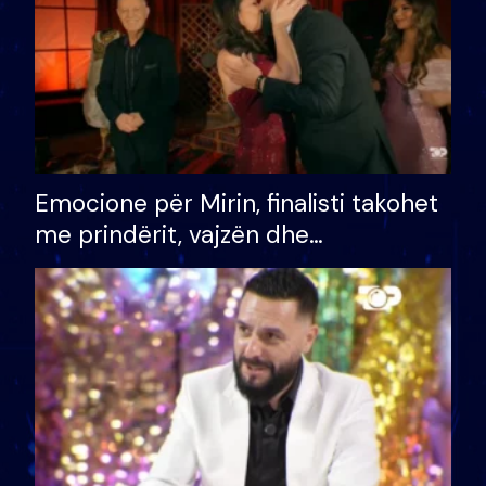
Emocione për Mirin, finalisti takohet
me prindërit, vajzën dhe
bashkëshorten: S’kemi ndonjë letër
divorci apo jo?