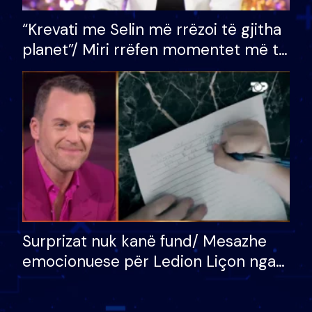
“Krevati me Selin më rrëzoi të gjitha
planet”/ Miri rrëfen momentet më të
bukura në shtëpinë e BB VIP: Do më
mungojë zilja e mëngjesit kur…
Surprizat nuk kanë fund/ Mesazhe
emocionuese për Ledion Liçon nga
nëna dhe fëmijët e tij, moderatori
nuk i mban dot lotët: Nuk meritoj…