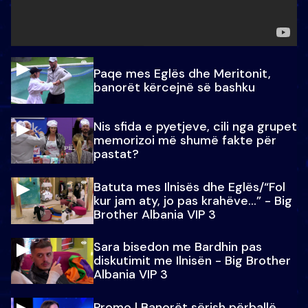
Paqe mes Eglës dhe Meritonit,
banorët kërcejnë së bashku
Nis sfida e pyetjeve, cili nga grupet
memorizoi më shumë fakte për
pastat?
Batuta mes Ilnisës dhe Eglës/“Fol
kur jam aty, jo pas krahëve…” - Big
Brother Albania VIP 3
Sara bisedon me Bardhin pas
diskutimit me Ilnisën - Big Brother
Albania VIP 3
Promo l Banorët sërish përballë