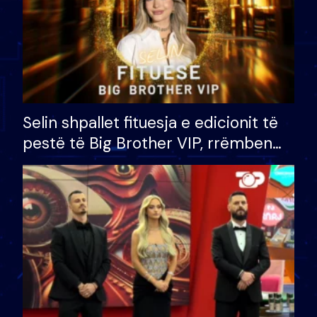
Selin shpallet fituesja e edicionit të
pestë të Big Brother VIP, rrëmben
çmimin e madh prej 100 mijë eurosh