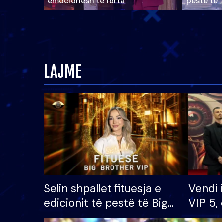
emocionesh të forta
pestë të 
LAJME
Selin shpallet fituesja e
Vendi 
edicionit të pestë të Big
VIP 5, 
Brother VIP, rrëmben
radhës