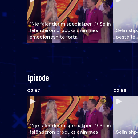
"Një falenderim special për…"/ Selin
falënderon produksionin mes
Selin shpa
emocionesh të forta
pestë të 
Episode
02:57
02:56
"Një falenderim special për…"/ Selin
falënderon produksionin mes
Selin shpa