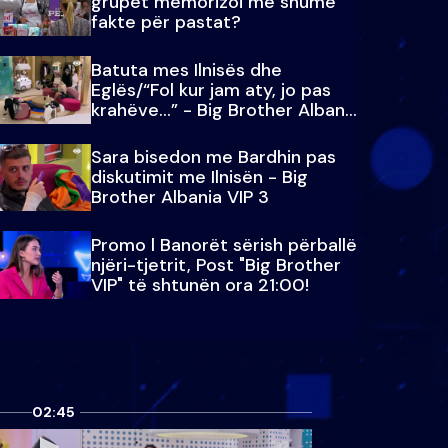
grupet memorizoi më shumë
fakte për pastat?
Batuta mes Ilnisës dhe
Eglës/“Fol kur jam aty, jo pas
krahëve…” - Big Brother Albania
VIP 3
Sara bisedon me Bardhin pas
diskutimit me Ilnisën - Big
Brother Albania VIP 3
Promo l Banorët sërish përballë
njëri-tjetrit, Post "Big Brother
VIP" të shtunën ora 21:00!
02:45