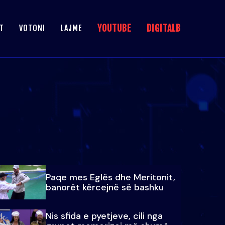
YOUTUBE
DIGITALB
T
VOTONI
LAJME
Paqe mes Eglës dhe Meritonit,
banorët kërcejnë së bashku
Nis sfida e pyetjeve, cili nga