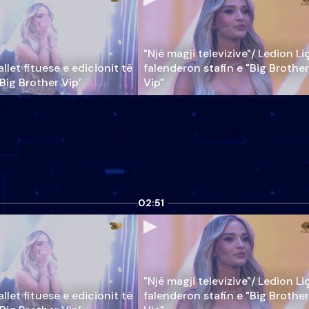
"Një magji televizive"/ Ledion Li
llet fituese e edicionit të
falenderon stafin e "Big Brother
‘Big Brother Vip’
Vip"
02:51
"Një magji televizive"/ Ledion Li
llet fituese e edicionit të
falenderon stafin e "Big Brother