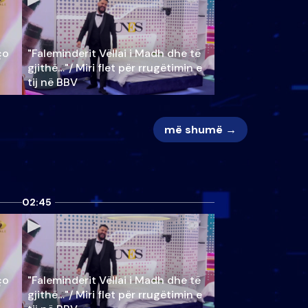
ço
"Faleminderit Vëllai i Madh dhe të
gjithë…"/ Miri flet për rrugëtimin e
tij në BBV
më shumë →
02:45
ço
"Faleminderit Vëllai i Madh dhe të
gjithë…"/ Miri flet për rrugëtimin e