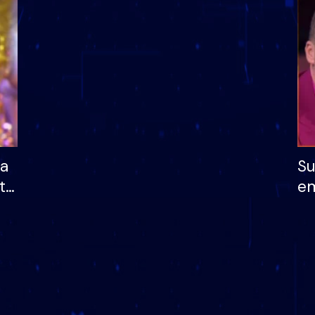
dhe humb mundësinë
të fituar çmimin e m
ha
Su
të
em
më
në
nu