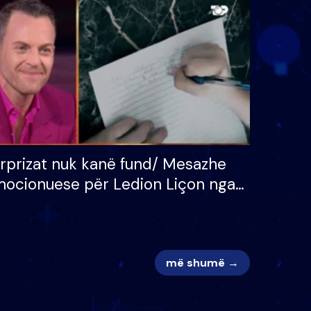
 për
S’kemi ndonjë letër divorci
adh
apo jo?
rprizat nuk kanë fund/ Mesazhe
ocionuese për Ledion Liçon nga
na dhe fëmijët e tij, moderatori
k i mban dot lotët: Nuk meritoj…
më shumë →