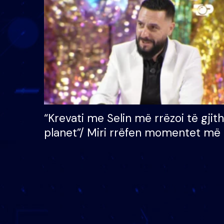
çmimin e madh prej 100
mijë eurosh
“Krevati me Selin më rrëzoi të gjit
planet”/ Miri rrëfen momentet më 
bukura në shtëpinë e BB VIP: Do 
mungojë zilja e mëngjesit kur…