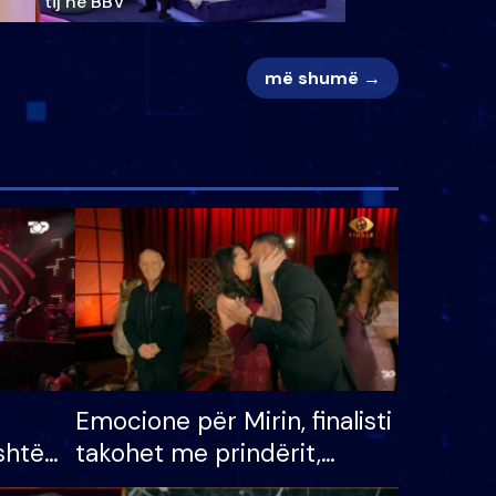
tij në BBV
më shumë →
Emocione për Mirin, finalisti
shtë
takohet me prindërit,
tëpinë
vajzën dhe bashkëshorten: