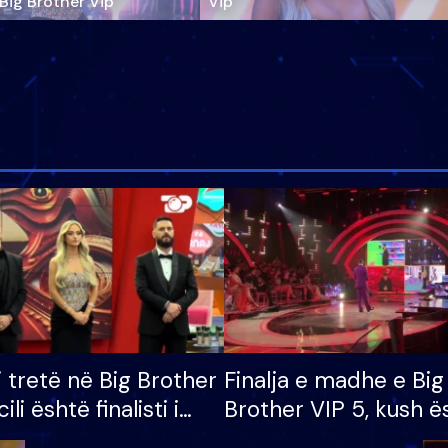
‘Big Brother Vip’
Vip"
i tretë në Big Brother
Finalja e madhe e Big
cili është finalisti i
Brother VIP 5, kush ë
 që lë shtëpinë
banori i parë që lë sh