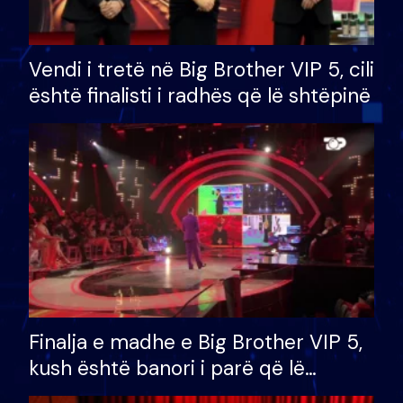
Vendi i tretë në Big Brother VIP 5, cili
është finalisti i radhës që lë shtëpinë
Finalja e madhe e Big Brother VIP 5,
kush është banori i parë që lë
shtëpinë dhe humb mundësinë për