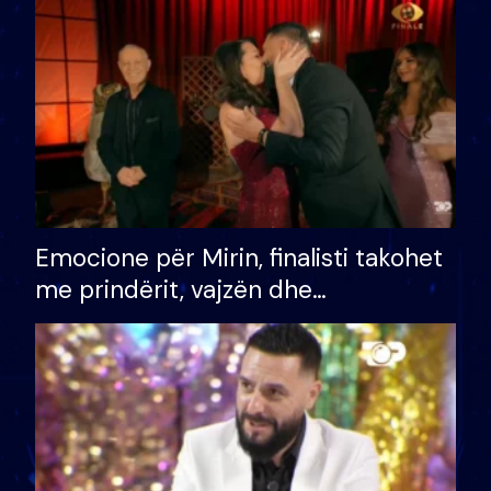
të fituar çmimin e madh
Emocione për Mirin, finalisti takohet
me prindërit, vajzën dhe
bashkëshorten: S’kemi ndonjë letër
divorci apo jo?