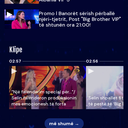
Promo l Banorët sërish përballë
njëri-tjetrit, Post "Big Brother VIP"
të shtunën ora 21:00!
Klipe
02:57
02:56
"Një falenderim special për…"/
Selin falënderon produksionin
Selin shpallet fitu
mes emocionesh të forta
të pestë të ‘Big Br
më shumë →