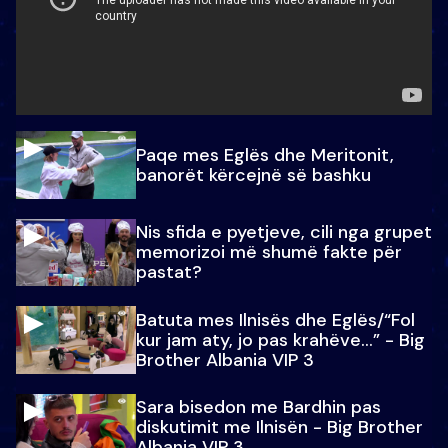
Paqe mes Eglës dhe Meritonit,
banorët kërcejnë së bashku
Nis sfida e pyetjeve, cili nga grupet
memorizoi më shumë fakte për
pastat?
Batuta mes Ilnisës dhe Eglës/“Fol
kur jam aty, jo pas krahëve…” - Big
Brother Albania VIP 3
Sara bisedon me Bardhin pas
diskutimit me Ilnisën - Big Brother
Albania VIP 3