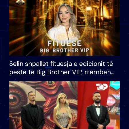
Selin shpallet fituesja e edicionit të
pestë të Big Brother VIP, rrëmben
çmimin e madh prej 100 mijë eurosh