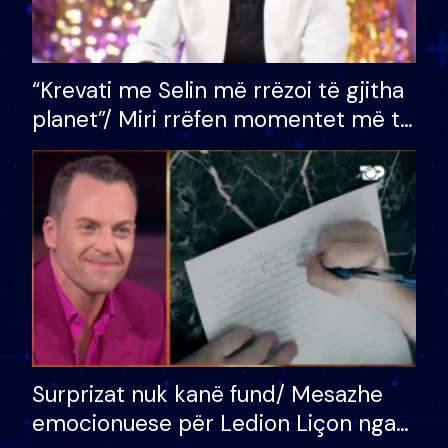
“Krevati me Selin më rrëzoi të gjitha
planet”/ Miri rrëfen momentet më të
bukura në shtëpinë e BB VIP: Do më
mungojë zilja e mëngjesit kur…
Surprizat nuk kanë fund/ Mesazhe
emocionuese për Ledion Liçon nga