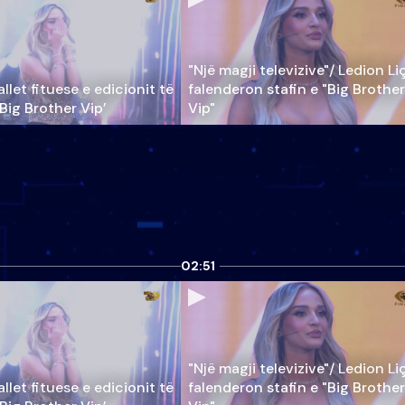
"Një magji televizive"/ Ledion Li
llet fituese e edicionit të
falenderon stafin e "Big Brother
‘Big Brother Vip’
Vip"
02:51
"Një magji televizive"/ Ledion Li
llet fituese e edicionit të
falenderon stafin e "Big Brother