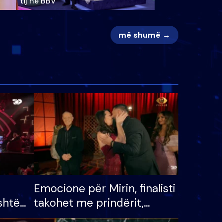
tij në BBV
më shumë →
Emocione për Mirin, finalisti
shtë
takohet me prindërit,
tëpinë
vajzën dhe bashkëshorten: