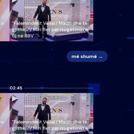
ço
"Faleminderit Vëllai i Madh dhe të
gjithë…"/ Miri flet për rrugëtimin e
tij në BBV
më shumë →
02:45
ço
"Faleminderit Vëllai i Madh dhe të
gjithë…"/ Miri flet për rrugëtimin e