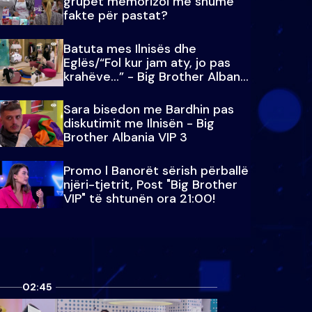
grupet memorizoi më shumë
fakte për pastat?
Batuta mes Ilnisës dhe
Eglës/“Fol kur jam aty, jo pas
krahëve…” - Big Brother Albania
VIP 3
Sara bisedon me Bardhin pas
diskutimit me Ilnisën - Big
Brother Albania VIP 3
Promo l Banorët sërish përballë
njëri-tjetrit, Post "Big Brother
VIP" të shtunën ora 21:00!
02:45