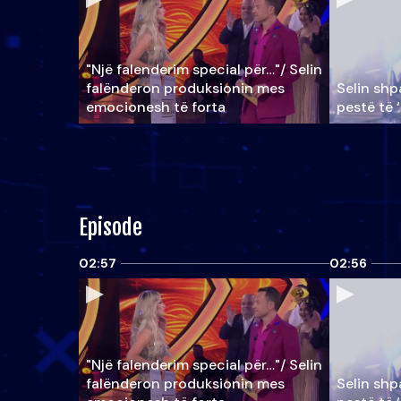
"Një falenderim special për…"/ Selin
falënderon produksionin mes
Selin shpa
emocionesh të forta
pestë të 
Episode
02:57
02:56
"Një falenderim special për…"/ Selin
falënderon produksionin mes
Selin shpa