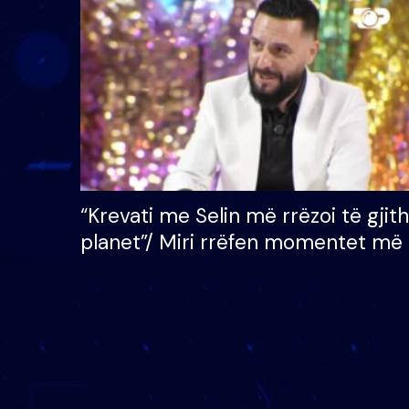
çmimin e madh prej 100
mijë eurosh
“Krevati me Selin më rrëzoi të gjit
planet”/ Miri rrëfen momentet më 
bukura në shtëpinë e BB VIP: Do 
mungojë zilja e mëngjesit kur…