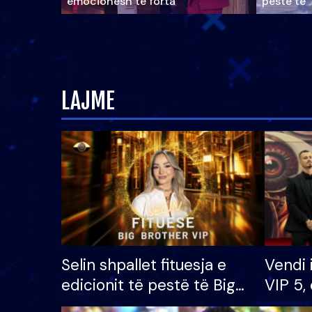
emocionesh të forta
pestë të 
LAJME
Selin shpallet fituesja e
Vendi 
edicionit të pestë të Big
VIP 5, 
Brother VIP, rrëmben
radhës