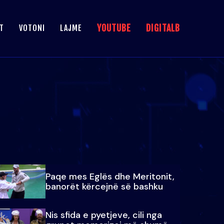
YOUTUBE
DIGITALB
T
VOTONI
LAJME
Paqe mes Eglës dhe Meritonit,
banorët kërcejnë së bashku
Nis sfida e pyetjeve, cili nga