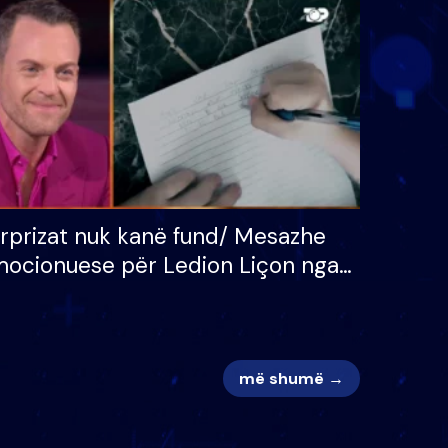
 për
S’kemi ndonjë letër divorci
adh
apo jo?
rprizat nuk kanë fund/ Mesazhe
ocionuese për Ledion Liçon nga
na dhe fëmijët e tij, moderatori
k i mban dot lotët: Nuk meritoj…
më shumë →