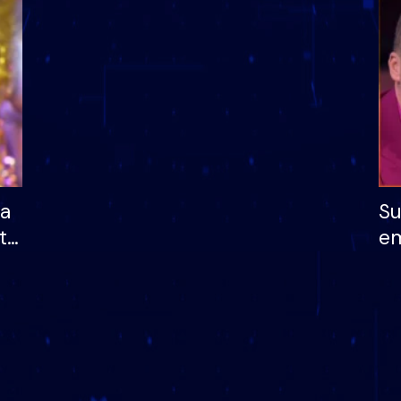
dhe humb mundësinë
të fituar çmimin e m
ha
Su
të
em
më
në
nu