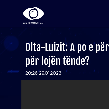
Olta-Luizit: A po e p
për lojën tënde?
20:26 29.01.2023