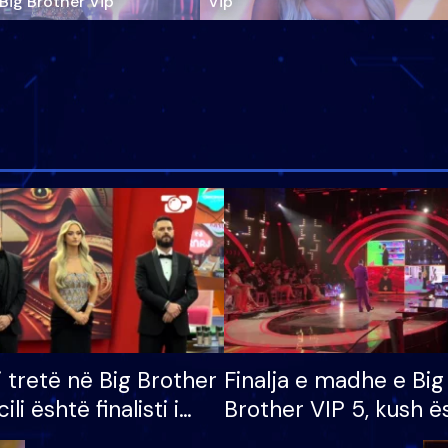
‘Big Brother Vip’
Vip"
i tretë në Big Brother
Finalja e madhe e Big
cili është finalisti i
Brother VIP 5, kush ë
 që lë shtëpinë
banori i parë që lë sh