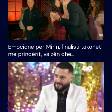
Emocione për Mirin, finalisti takohet
me prindërit, vajzën dhe
bashkëshorten: S’kemi ndonjë letër
divorci apo jo?