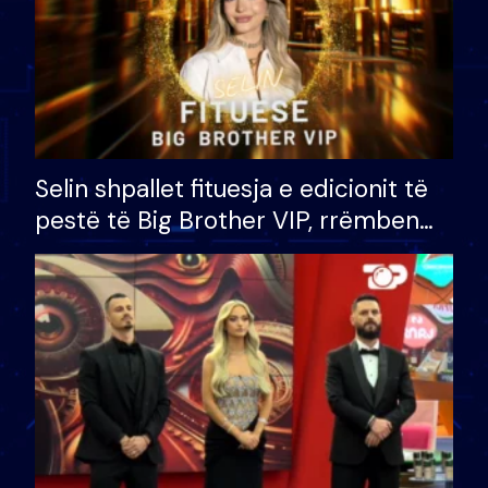
Selin shpallet fituesja e edicionit të
pestë të Big Brother VIP, rrëmben
çmimin e madh prej 100 mijë eurosh