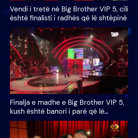
Vendi i tretë në Big Brother VIP 5, cili
është finalisti i radhës që lë shtëpinë
Finalja e madhe e Big Brother VIP 5,
kush është banori i parë që lë
shtëpinë dhe humb mundësinë për
të fituar çmimin e madh