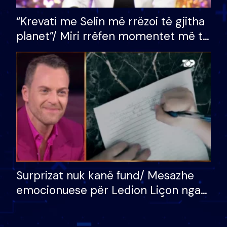
“Krevati me Selin më rrëzoi të gjitha
planet”/ Miri rrëfen momentet më të
bukura në shtëpinë e BB VIP: Do më
mungojë zilja e mëngjesit kur…
Surprizat nuk kanë fund/ Mesazhe
emocionuese për Ledion Liçon nga
nëna dhe fëmijët e tij, moderatori
nuk i mban dot lotët: Nuk meritoj…