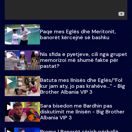
Paqe mes Eglës dhe Meritonit,
banorët kërcejnë së bashku
Nis sfida e pyetjeve, cili nga grupet
memorizoi më shumë fakte për
pastat?
Batuta mes Ilnisës dhe Eglës/“Fol
kur jam aty, jo pas krahëve…” - Big
Brother Albania VIP 3
Sara bisedon me Bardhin pas
diskutimit me Ilnisën - Big Brother
Albania VIP 3
Promo l Banorët sërish përballë