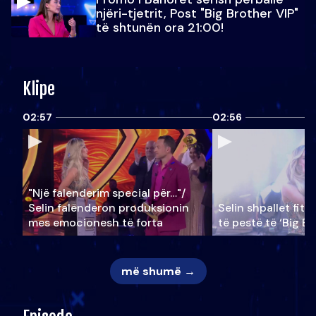
njëri-tjetrit, Post "Big Brother VIP"
të shtunën ora 21:00!
Klipe
02:57
02:56
"Një falenderim special për…"/
Selin falënderon produksionin
Selin shpallet fitu
mes emocionesh të forta
të pestë të ‘Big Br
më shumë →