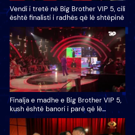
Vendi i tretë në Big Brother VIP 5, cili
është finalisti i radhës që lë shtëpinë
Finalja e madhe e Big Brother VIP 5,
kush është banori i parë që lë
shtëpinë dhe humb mundësinë për
të fituar çmimin e madh