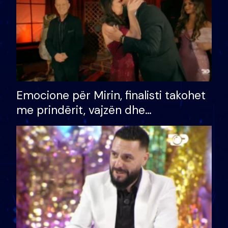
Emocione për Mirin, finalisti takohet
me prindërit, vajzën dhe
bashkëshorten: S’kemi ndonjë letër
divorci apo jo?