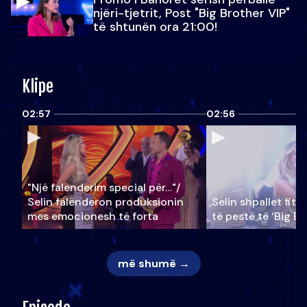
njëri-tjetrit, Post "Big Brother VIP"
të shtunën ora 21:00!
Klipe
02:57
02:56
"Një falenderim special për…"/
Selin falënderon produksionin
Selin shpallet fitu
mes emocionesh të forta
të pestë të ‘Big Br
më shumë →