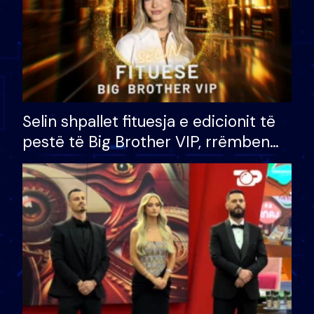
Selin shpallet fituesja e edicionit të
pestë të Big Brother VIP, rrëmben
çmimin e madh prej 100 mijë eurosh