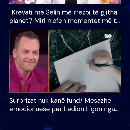
“Krevati me Selin më rrëzoi të gjitha
planet”/ Miri rrëfen momentet më të
bukura në shtëpinë e BB VIP: Do më
mungojë zilja e mëngjesit kur…
Surprizat nuk kanë fund/ Mesazhe
emocionuese për Ledion Liçon nga
nëna dhe fëmijët e tij, moderatori
nuk i mban dot lotët: Nuk meritoj…