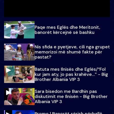
Paqe mes Eglës dhe Meritonit,
banorët kërcejnë së bashku
Nis sfida e pyetjeve, cili nga grupet
memorizoi më shumë fakte për
pastat?
Batuta mes Ilnisës dhe Eglës/“Fol
kur jam aty, jo pas krahëve…” - Big
Brother Albania VIP 3
Sara bisedon me Bardhin pas
diskutimit me Ilnisën - Big Brother
Albania VIP 3
Promo l Banorët sërish përballë