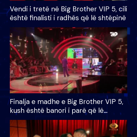
Vendi i tretë në Big Brother VIP 5, cili
është finalisti i radhës që lë shtëpinë
Finalja e madhe e Big Brother VIP 5,
kush është banori i parë që lë
shtëpinë dhe humb mundësinë për
të fituar çmimin e madh