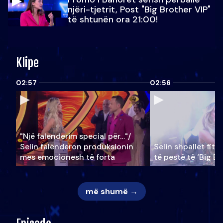
njëri-tjetrit, Post "Big Brother VIP"
të shtunën ora 21:00!
Klipe
02:57
02:56
"Një falenderim special për…"/
Selin falënderon produksionin
Selin shpallet fitu
mes emocionesh të forta
të pestë të ‘Big Br
më shumë →