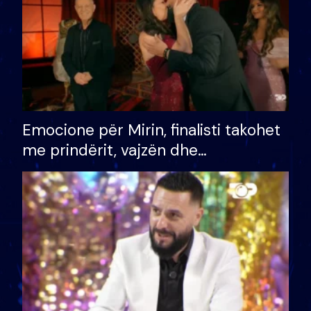
Emocione për Mirin, finalisti takohet
me prindërit, vajzën dhe
bashkëshorten: S’kemi ndonjë letër
divorci apo jo?