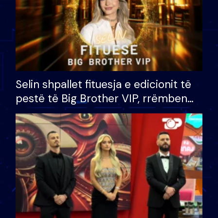
Selin shpallet fituesja e edicionit të
pestë të Big Brother VIP, rrëmben
çmimin e madh prej 100 mijë eurosh