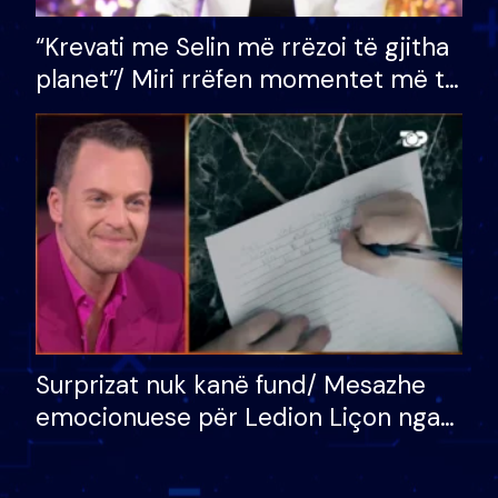
“Krevati me Selin më rrëzoi të gjitha
planet”/ Miri rrëfen momentet më të
bukura në shtëpinë e BB VIP: Do më
mungojë zilja e mëngjesit kur…
Surprizat nuk kanë fund/ Mesazhe
emocionuese për Ledion Liçon nga
nëna dhe fëmijët e tij, moderatori
nuk i mban dot lotët: Nuk meritoj…