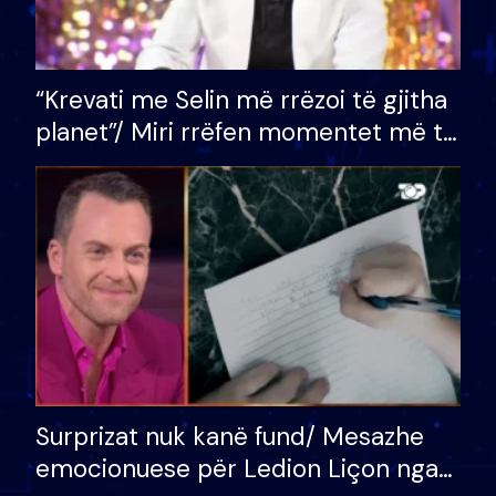
“Krevati me Selin më rrëzoi të gjitha
planet”/ Miri rrëfen momentet më të
bukura në shtëpinë e BB VIP: Do më
mungojë zilja e mëngjesit kur…
Surprizat nuk kanë fund/ Mesazhe
emocionuese për Ledion Liçon nga