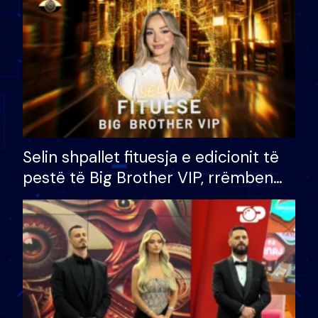
Selin shpallet fituesja e edicionit të
pestë të Big Brother VIP, rrëmben
çmimin e madh prej 100 mijë eurosh