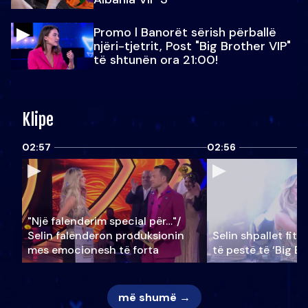
Promo l Banorët sërish përballë
njëri-tjetrit, Post "Big Brother VIP"
të shtunën ora 21:00!
Klipe
02:57
02:56
"Një falenderim special për…"/
Selin falënderon produksionin
Selin shpallet fitu
mes emocionesh të forta
të pestë të ‘Big Br
më shumë →