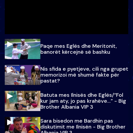
Paqe mes Eglës dhe Meritonit,
banorët kërcejnë së bashku
Nis sfida e pyetjeve, cili nga grupet
memorizoi më shumë fakte për
pastat?
Batuta mes Ilnisës dhe Eglës/“Fol
kur jam aty, jo pas krahëve…” - Big
Brother Albania VIP 3
Sara bisedon me Bardhin pas
diskutimit me Ilnisën - Big Brother
Albania VIP 3