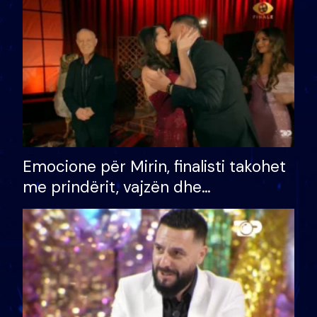
të fituar çmimin e madh
Emocione për Mirin, finalisti takohet
me prindërit, vajzën dhe
bashkëshorten: S’kemi ndonjë letër
divorci apo jo?