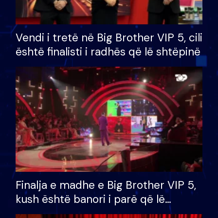
Vendi i tretë në Big Brother VIP 5, cili
është finalisti i radhës që lë shtëpinë
Finalja e madhe e Big Brother VIP 5,
kush është banori i parë që lë
shtëpinë dhe humb mundësinë për