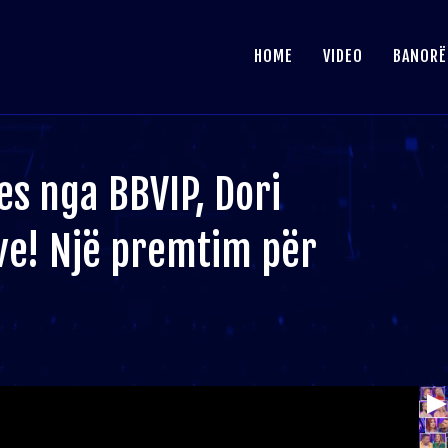
HOME
VIDEO
BANORË
es nga BBVIP, Dori
e! Një premtim për