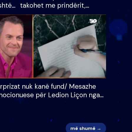
shtë
takohet me prindërit,
tëpinë
vajzën dhe bashkëshorten:
 për
S’kemi ndonjë letër divorci
adh
apo jo?
rprizat nuk kanë fund/ Mesazhe
ocionuese për Ledion Liçon nga
na dhe fëmijët e tij, moderatori
k i mban dot lotët: Nuk meritoj…
më shumë →