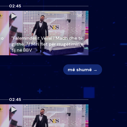
02:45
ço
"Faleminderit Vëllai i Madh dhe të
gjithë…"/ Miri flet për rrugëtimin e
tij në BBV
më shumë →
02:45