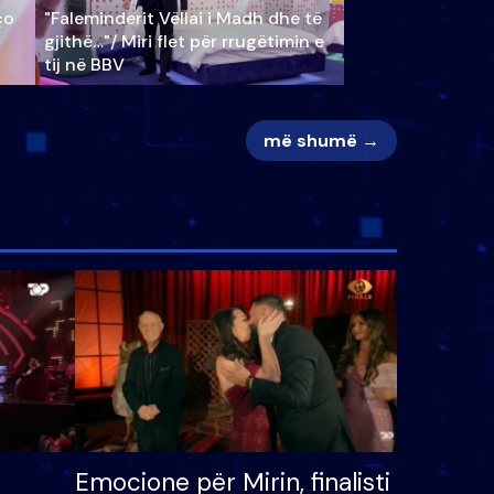
ço
"Faleminderit Vëllai i Madh dhe të
gjithë…"/ Miri flet për rrugëtimin e
tij në BBV
më shumë →
Emocione për Mirin, finalisti