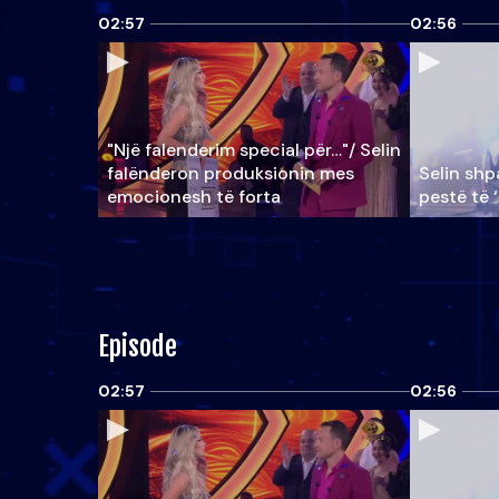
02:57
02:56
"Një falenderim special për…"/ Selin
falënderon produksionin mes
Selin shpa
emocionesh të forta
pestë të 
Episode
02:57
02:56