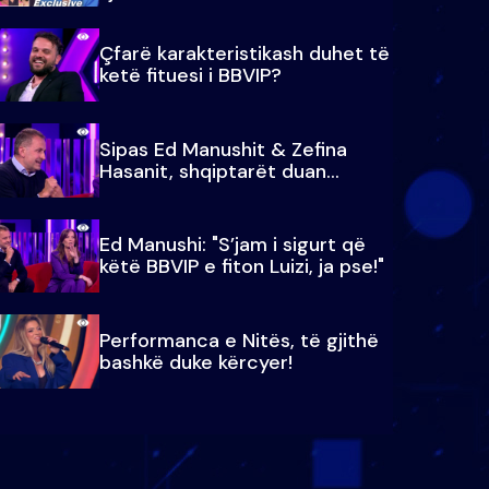
Çfarë karakteristikash duhet të
ketë fituesi i BBVIP?
Sipas Ed Manushit & Zefina
Hasanit, shqiptarët duan...
Ed Manushi: "S’jam i sigurt që
këtë BBVIP e fiton Luizi, ja pse!"
Performanca e Nitës, të gjithë
bashkë duke kërcyer!