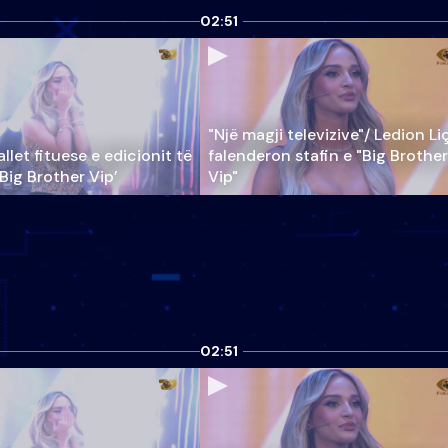
02:51
"Një magji televizive"/ Ledion Li
llet fituese e edicionit të
falenderon stafin e "Big Brother
‘Big Brother Vip’
Vip"
02:51