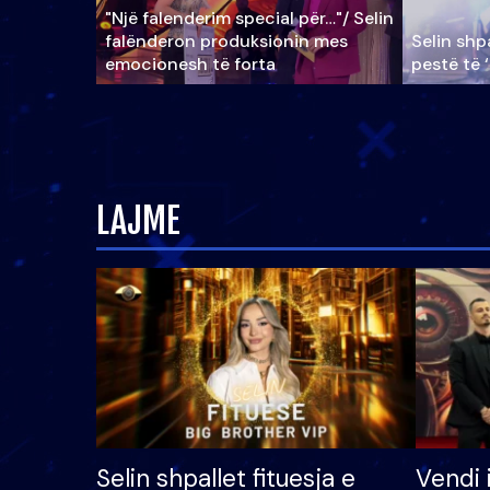
"Një falenderim special për…"/ Selin
falënderon produksionin mes
Selin shpa
emocionesh të forta
pestë të 
LAJME
Selin shpallet fituesja e
Vendi 