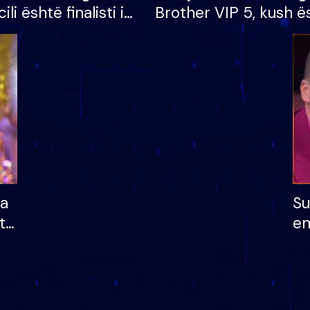
cili është finalisti i
Brother VIP 5, kush ë
 që lë shtëpinë
banori i parë që lë sh
dhe humb mundësinë
të fituar çmimin e m
ha
Su
të
em
më
në
nu