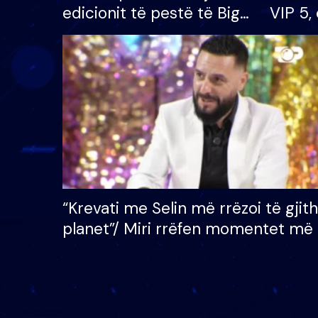
edicionit të pestë të Big
VIP 5, 
Brother VIP, rrëmben
radhës
çmimin e madh prej 100
mijë eurosh
“Krevati me Selin më rrëzoi të gjit
planet”/ Miri rrëfen momentet më 
bukura në shtëpinë e BB VIP: Do 
mungojë zilja e mëngjesit kur…