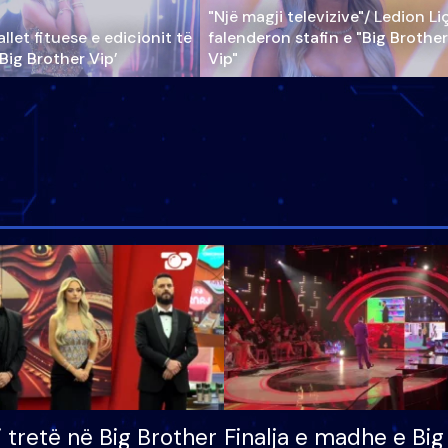
"Një magji televizive"/ Ledion Li
llet fituese e edicionit të
falenderon stafin e "Big Brother
‘Big Brother Vip’
Vip"
i tretë në Big Brother
Finalja e madhe e Big