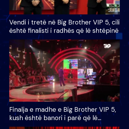
Vendi i tretë në Big Brother VIP 5, cili
është finalisti i radhës që lë shtëpinë
Finalja e madhe e Big Brother VIP 5,
kush është banori i parë që lë
shtëpinë dhe humb mundësinë për