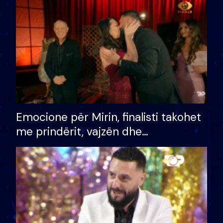
të fituar çmimin e madh
Emocione për Mirin, finalisti takohet
me prindërit, vajzën dhe
bashkëshorten: S’kemi ndonjë letër
divorci apo jo?