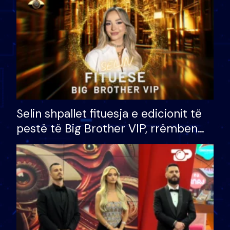
Selin shpallet fituesja e edicionit të
pestë të Big Brother VIP, rrëmben
çmimin e madh prej 100 mijë eurosh