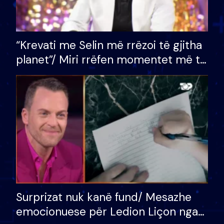
“Krevati me Selin më rrëzoi të gjitha
planet”/ Miri rrëfen momentet më të
bukura në shtëpinë e BB VIP: Do më
mungojë zilja e mëngjesit kur…
Surprizat nuk kanë fund/ Mesazhe
emocionuese për Ledion Liçon nga