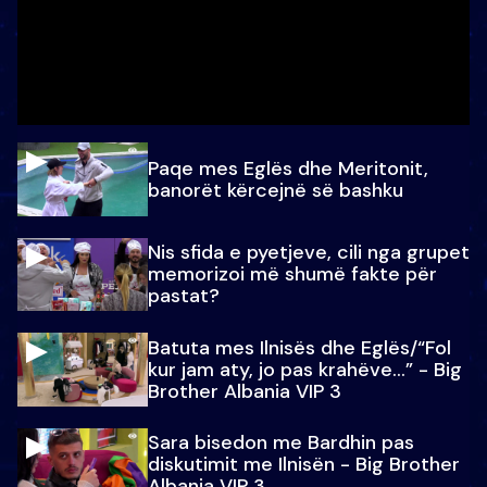
Paqe mes Eglës dhe Meritonit,
banorët kërcejnë së bashku
Nis sfida e pyetjeve, cili nga grupet
memorizoi më shumë fakte për
pastat?
Batuta mes Ilnisës dhe Eglës/“Fol
kur jam aty, jo pas krahëve…” - Big
Brother Albania VIP 3
Sara bisedon me Bardhin pas
diskutimit me Ilnisën - Big Brother
Albania VIP 3