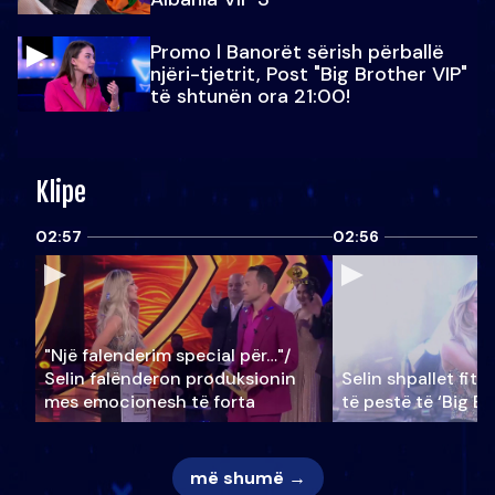
Promo l Banorët sërish përballë
njëri-tjetrit, Post "Big Brother VIP"
të shtunën ora 21:00!
Klipe
02:57
02:56
"Një falenderim special për…"/
Selin falënderon produksionin
Selin shpallet fitu
mes emocionesh të forta
të pestë të ‘Big Br
më shumë →