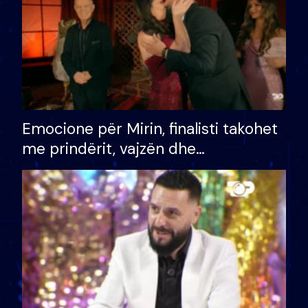
Emocione për Mirin, finalisti takohet
me prindërit, vajzën dhe
bashkëshorten: S’kemi ndonjë letër
divorci apo jo?