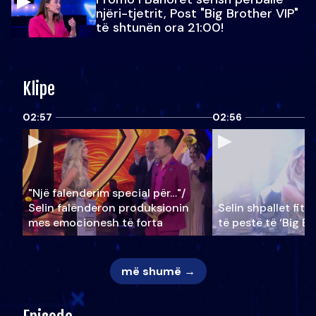
njëri-tjetrit, Post "Big Brother VIP"
të shtunën ora 21:00!
Klipe
02:57
02:56
"Një falenderim special për…"/
Selin falënderon produksionin
Selin shpallet fitu
mes emocionesh të forta
të pestë të ‘Big Br
më shumë →