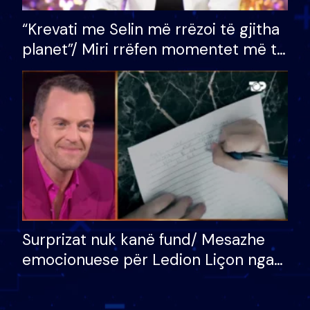
“Krevati me Selin më rrëzoi të gjitha
planet”/ Miri rrëfen momentet më të
bukura në shtëpinë e BB VIP: Do më
mungojë zilja e mëngjesit kur…
Surprizat nuk kanë fund/ Mesazhe
emocionuese për Ledion Liçon nga
nëna dhe fëmijët e tij, moderatori
nuk i mban dot lotët: Nuk meritoj…