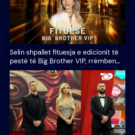
Selin shpallet fituesja e edicionit të
pestë të Big Brother VIP, rrëmben
çmimin e madh prej 100 mijë eurosh