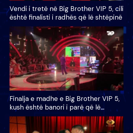
Vendi i tretë në Big Brother VIP 5, cili
është finalisti i radhës që lë shtëpinë
Finalja e madhe e Big Brother VIP 5,
kush është banori i parë që lë
shtëpinë dhe humb mundësinë për
të fituar çmimin e madh