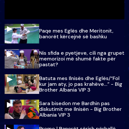
Paqe mes Eglës dhe Meritonit,
banorët kërcejnë së bashku
Nis sfida e pyetjeve, cili nga grupet
memorizoi më shumë fakte për
pastat?
Batuta mes Ilnisës dhe Eglës/“Fol
kur jam aty, jo pas krahëve…” - Big
Brother Albania VIP 3
Sara bisedon me Bardhin pas
diskutimit me Ilnisën - Big Brother
Albania VIP 3
Promo l Banorët sërish përballë