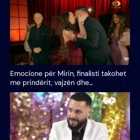
të fituar çmimin e madh
Emocione për Mirin, finalisti takohet
me prindërit, vajzën dhe
bashkëshorten: S’kemi ndonjë letër
divorci apo jo?