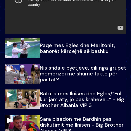
Paqe mes Eglës dhe Meritonit,
banorët kërcejnë së bashku
Nis sfida e pyetjeve, cili nga grupet
memorizoi më shumë fakte për
pastat?
Batuta mes Ilnisës dhe Eglës/“Fol
kur jam aty, jo pas krahëve…” - Big
Brother Albania VIP 3
Sara bisedon me Bardhin pas
diskutimit me Ilnisën - Big Brother
Albania VIP 3