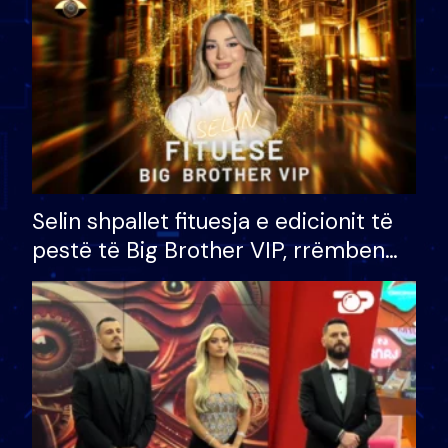
Selin shpallet fituesja e edicionit të
pestë të Big Brother VIP, rrëmben
çmimin e madh prej 100 mijë eurosh