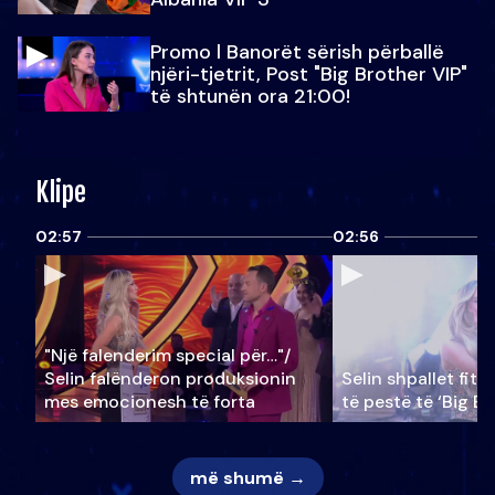
Promo l Banorët sërish përballë
njëri-tjetrit, Post "Big Brother VIP"
të shtunën ora 21:00!
Klipe
02:57
02:56
"Një falenderim special për…"/
Selin falënderon produksionin
Selin shpallet fitu
mes emocionesh të forta
të pestë të ‘Big Br
më shumë →