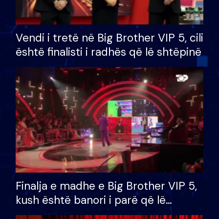
Vendi i tretë në Big Brother VIP 5, cili
është finalisti i radhës që lë shtëpinë
Finalja e madhe e Big Brother VIP 5,
kush është banori i parë që lë
shtëpinë dhe humb mundësinë për