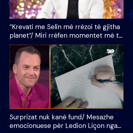
“Krevati me Selin më rrëzoi të gjitha
planet”/ Miri rrëfen momentet më të
bukura në shtëpinë e BB VIP: Do më
mungojë zilja e mëngjesit kur…
Surprizat nuk kanë fund/ Mesazhe
emocionuese për Ledion Liçon nga