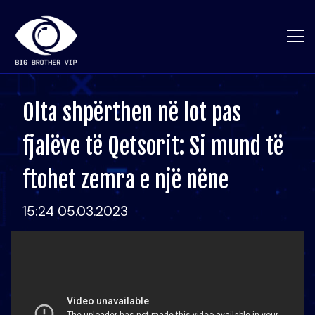
Olta shpërthen në lot pas
fjalëve të Qetsorit: Si mund të
ftohet zemra e një nëne
15:24 05.03.2023