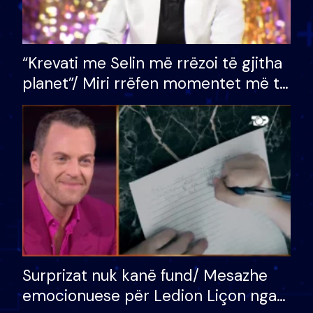
“Krevati me Selin më rrëzoi të gjitha
planet”/ Miri rrëfen momentet më të
bukura në shtëpinë e BB VIP: Do më
mungojë zilja e mëngjesit kur…
Surprizat nuk kanë fund/ Mesazhe
emocionuese për Ledion Liçon nga