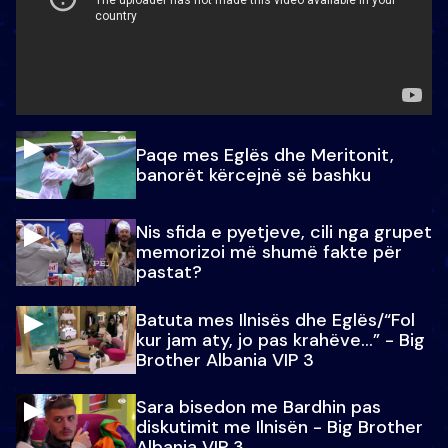
Paqe mes Eglës dhe Meritonit,
banorët kërcejnë së bashku
Nis sfida e pyetjeve, cili nga grupet
memorizoi më shumë fakte për
pastat?
Batuta mes Ilnisës dhe Eglës/“Fol
kur jam aty, jo pas krahëve…” - Big
Brother Albania VIP 3
Sara bisedon me Bardhin pas
diskutimit me Ilnisën - Big Brother
Albania VIP 3