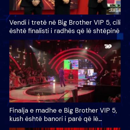
Vendi i tretë në Big Brother VIP 5, cili
është finalisti i radhës që lë shtëpinë
Finalja e madhe e Big Brother VIP 5,
kush është banori i parë që lë
shtëpinë dhe humb mundësinë për