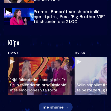
Promo l Banorët sërish përballë
njëri-tjetrit, Post "Big Brother VIP"
të shtunën ora 21:00!
Klipe
02:57
02:56
"Një falenderim special për…"/
Selin falënderon produksionin
Selin shpallet fitu
mes emocionesh të forta
të pestë të ‘Big Br
më shumë →