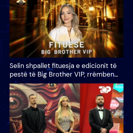
Selin shpallet fituesja e edicionit të
pestë të Big Brother VIP, rrëmben
çmimin e madh prej 100 mijë eurosh