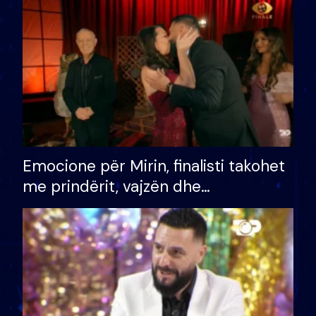
të fituar çmimin e madh
Emocione për Mirin, finalisti takohet
me prindërit, vajzën dhe
bashkëshorten: S’kemi ndonjë letër
divorci apo jo?