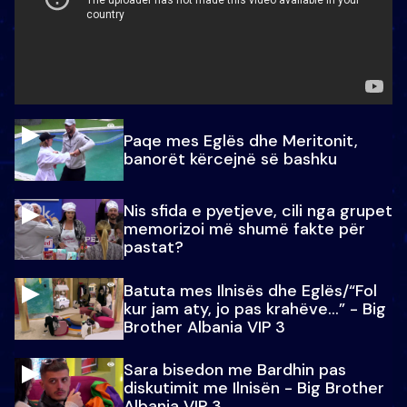
Paqe mes Eglës dhe Meritonit,
banorët kërcejnë së bashku
Nis sfida e pyetjeve, cili nga grupet
memorizoi më shumë fakte për
pastat?
Batuta mes Ilnisës dhe Eglës/“Fol
kur jam aty, jo pas krahëve…” - Big
Brother Albania VIP 3
Sara bisedon me Bardhin pas
diskutimit me Ilnisën - Big Brother
Albania VIP 3