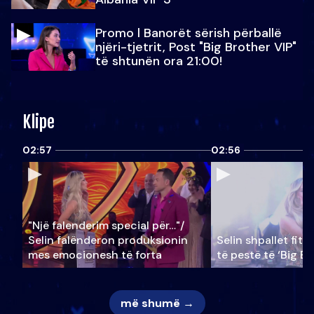
Promo l Banorët sërish përballë
njëri-tjetrit, Post "Big Brother VIP"
të shtunën ora 21:00!
Klipe
02:57
02:56
"Një falenderim special për…"/
Selin falënderon produksionin
Selin shpallet fitu
mes emocionesh të forta
të pestë të ‘Big Br
më shumë →