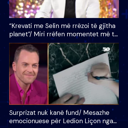
“Krevati me Selin më rrëzoi të gjitha
planet”/ Miri rrëfen momentet më të
bukura në shtëpinë e BB VIP: Do më
mungojë zilja e mëngjesit kur…
Surprizat nuk kanë fund/ Mesazhe
emocionuese për Ledion Liçon nga