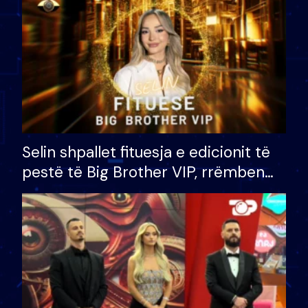
Selin shpallet fituesja e edicionit të
pestë të Big Brother VIP, rrëmben
çmimin e madh prej 100 mijë eurosh