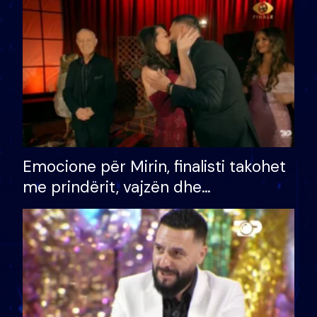
të fituar çmimin e madh
Emocione për Mirin, finalisti takohet
me prindërit, vajzën dhe
bashkëshorten: S’kemi ndonjë letër
divorci apo jo?