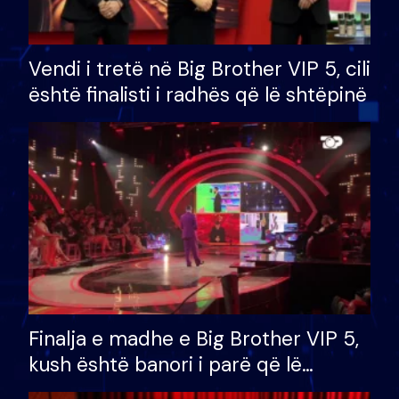
Vendi i tretë në Big Brother VIP 5, cili
është finalisti i radhës që lë shtëpinë
Finalja e madhe e Big Brother VIP 5,
kush është banori i parë që lë
shtëpinë dhe humb mundësinë për