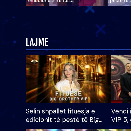
emocionesh të forta
pestë të 
LAJME
Selin shpallet fituesja e
Vendi 
edicionit të pestë të Big
VIP 5, 
Brother VIP, rrëmben
radhës