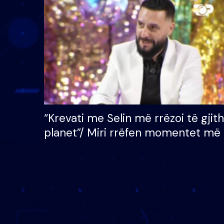
çmimin e madh prej 100
mijë eurosh
“Krevati me Selin më rrëzoi të gjit
planet”/ Miri rrëfen momentet më 
bukura në shtëpinë e BB VIP: Do 
mungojë zilja e mëngjesit kur…