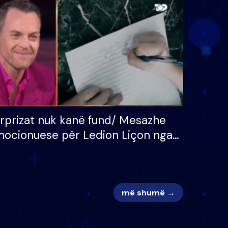
 për
S’kemi ndonjë letër divorci
adh
apo jo?
rprizat nuk kanë fund/ Mesazhe
ocionuese për Ledion Liçon nga
na dhe fëmijët e tij, moderatori
k i mban dot lotët: Nuk meritoj…
më shumë →