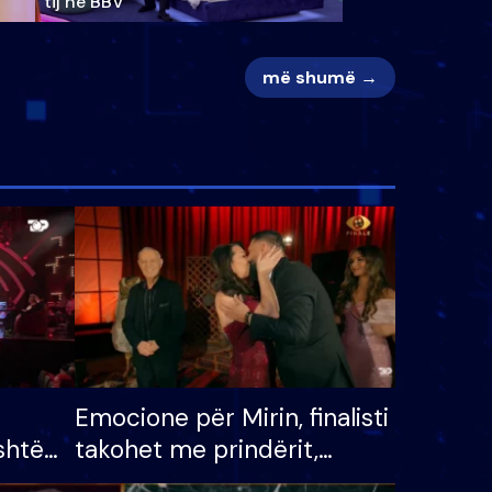
tij në BBV
më shumë →
Emocione për Mirin, finalisti
shtë
takohet me prindërit,
tëpinë
vajzën dhe bashkëshorten: