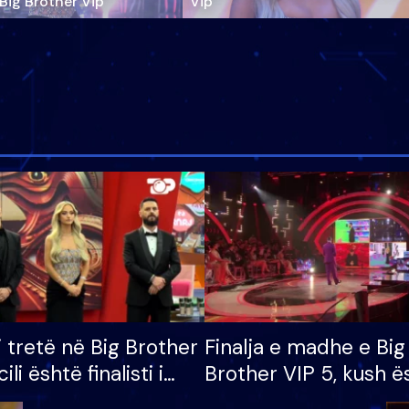
‘Big Brother Vip’
Vip"
i tretë në Big Brother
Finalja e madhe e Big
cili është finalisti i
Brother VIP 5, kush ë
 që lë shtëpinë
banori i parë që lë sh