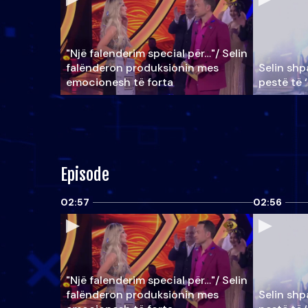
"Një falenderim special për…"/ Selin
falënderon produksionin mes
Selin shpa
emocionesh të forta
pestë të 
Episode
02:57
02:56
"Një falenderim special për…"/ Selin
falënderon produksionin mes
Selin shpa