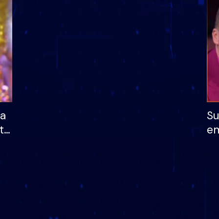
dhe humb mundësinë
të fituar çmimin e m
ha
Su
të
em
më
në
nu