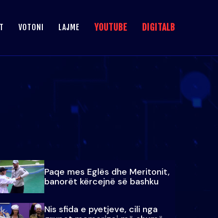
YOUTUBE
DIGITALB
T
VOTONI
LAJME
Paqe mes Eglës dhe Meritonit,
banorët kërcejnë së bashku
Nis sfida e pyetjeve, cili nga