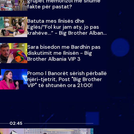
grupet memorizoi më shumë
fakte për pastat?
Batuta mes Ilnisës dhe
Eglës/“Fol kur jam aty, jo pas
krahëve…” - Big Brother Albania
VIP 3
Sara bisedon me Bardhin pas
diskutimit me Ilnisën - Big
Brother Albania VIP 3
Promo l Banorët sërish përballë
njëri-tjetrit, Post "Big Brother
VIP" të shtunën ora 21:00!
02:45