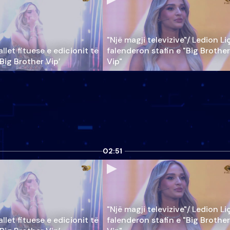
"Një magji televizive"/ Ledion Li
llet fituese e edicionit të
falenderon stafin e "Big Brother
‘Big Brother Vip’
Vip"
02:51
"Një magji televizive"/ Ledion Li
llet fituese e edicionit të
falenderon stafin e "Big Brother