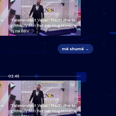
ço
"Faleminderit Vëllai i Madh dhe të
gjithë…"/ Miri flet për rrugëtimin e
tij në BBV
më shumë →
02:45
ço
"Faleminderit Vëllai i Madh dhe të
gjithë…"/ Miri flet për rrugëtimin e