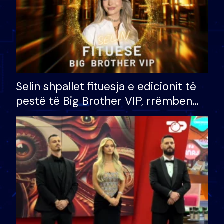
Selin shpallet fituesja e edicionit të
pestë të Big Brother VIP, rrëmben
çmimin e madh prej 100 mijë eurosh