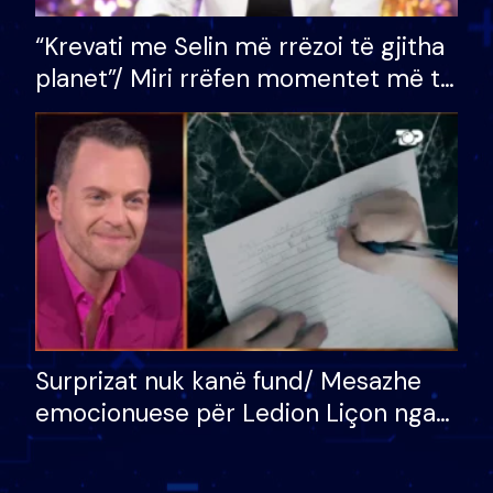
“Krevati me Selin më rrëzoi të gjitha
planet”/ Miri rrëfen momentet më të
bukura në shtëpinë e BB VIP: Do më
mungojë zilja e mëngjesit kur…
Surprizat nuk kanë fund/ Mesazhe
emocionuese për Ledion Liçon nga
nëna dhe fëmijët e tij, moderatori
nuk i mban dot lotët: Nuk meritoj…