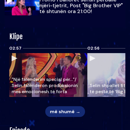
njëri-tjetrit, Post "Big Brother VIP"
të shtunën ora 21:00!
Klipe
02:57
02:56
"Një falenderim special për…"/
Selin falënderon produksionin
Selin shpallet fitu
mes emocionesh të forta
të pestë të ‘Big Br
më shumë →