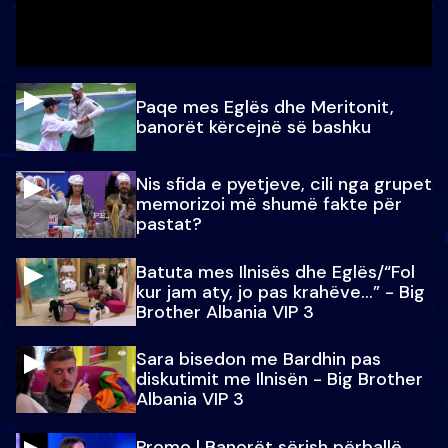
Paqe mes Eglës dhe Meritonit,
banorët kërcejnë së bashku
Nis sfida e pyetjeve, cili nga grupet
memorizoi më shumë fakte për
pastat?
Batuta mes Ilnisës dhe Eglës/“Fol
kur jam aty, jo pas krahëve…” - Big
Brother Albania VIP 3
Sara bisedon me Bardhin pas
diskutimit me Ilnisën - Big Brother
Albania VIP 3
Promo l Banorët sërish përballë