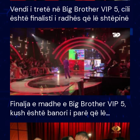
Vendi i tretë në Big Brother VIP 5, cili
është finalisti i radhës që lë shtëpinë
Finalja e madhe e Big Brother VIP 5,
kush është banori i parë që lë
shtëpinë dhe humb mundësinë për
të fituar çmimin e madh