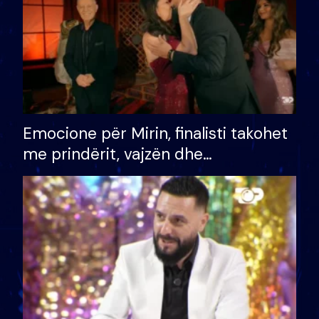
Emocione për Mirin, finalisti takohet
me prindërit, vajzën dhe
bashkëshorten: S’kemi ndonjë letër
divorci apo jo?