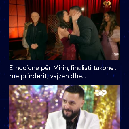
të fituar çmimin e madh
Emocione për Mirin, finalisti takohet
me prindërit, vajzën dhe
bashkëshorten: S’kemi ndonjë letër
divorci apo jo?