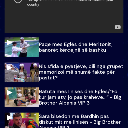
Paqe mes Eglës dhe Meritonit,
banorët kërcejnë së bashku
Nis sfida e pyetjeve, cili nga grupet
memorizoi më shumë fakte për
pastat?
Batuta mes Ilnisës dhe Eglës/“Fol
kur jam aty, jo pas krahëve…” - Big
Brother Albania VIP 3
Sara bisedon me Bardhin pas
diskutimit me Ilnisën - Big Brother
Albania VIP 3