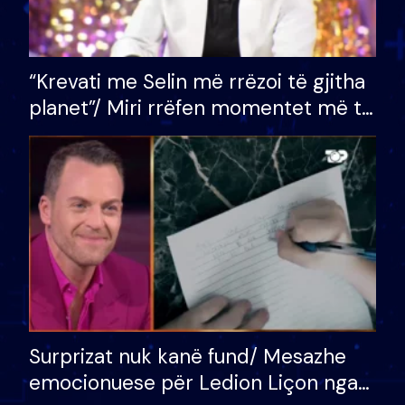
“Krevati me Selin më rrëzoi të gjitha
planet”/ Miri rrëfen momentet më të
bukura në shtëpinë e BB VIP: Do më
mungojë zilja e mëngjesit kur…
Surprizat nuk kanë fund/ Mesazhe
emocionuese për Ledion Liçon nga