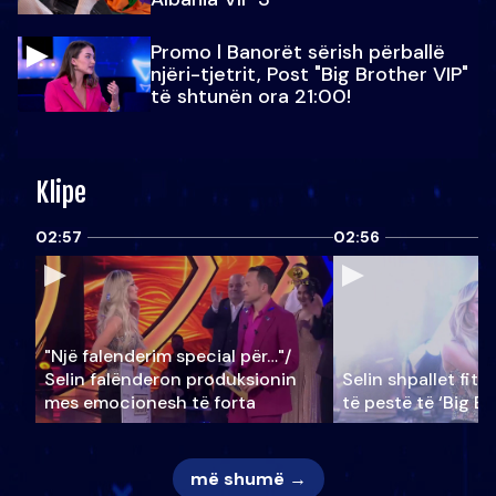
Promo l Banorët sërish përballë
njëri-tjetrit, Post "Big Brother VIP"
të shtunën ora 21:00!
Klipe
02:57
02:56
"Një falenderim special për…"/
Selin falënderon produksionin
Selin shpallet fitu
mes emocionesh të forta
të pestë të ‘Big Br
më shumë →