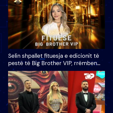
Selin shpallet fituesja e edicionit të
pestë të Big Brother VIP, rrëmben
çmimin e madh prej 100 mijë eurosh