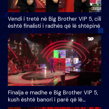
Vendi i tretë në Big Brother VIP 5, cili
është finalisti i radhës që lë shtëpinë
Finalja e madhe e Big Brother VIP 5,
kush është banori i parë që lë
shtëpinë dhe humb mundësinë për