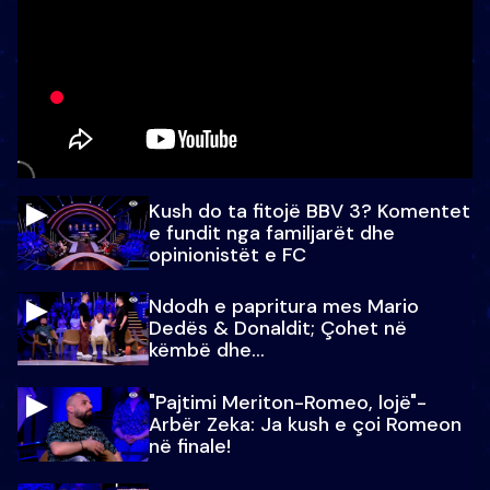
Kush do ta fitojë BBV 3? Komentet
e fundit nga familjarët dhe
opinionistët e FC
Ndodh e papritura mes Mario
Dedës & Donaldit; Çohet në
këmbë dhe...
"Pajtimi Meriton-Romeo, lojë"-
Arbër Zeka: Ja kush e çoi Romeon
në finale!