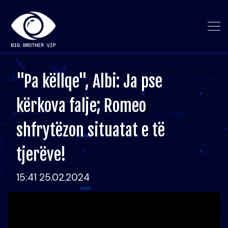
"Pa këllqe", Albi: Ja pse
kërkova falje; Romeo
shfrytëzon situatat e të
tjerëve!
15:41 25.02.2024