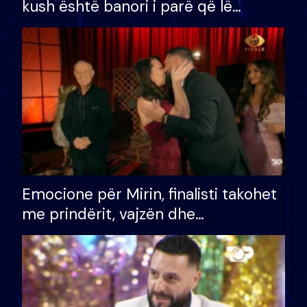
kush është banori i parë që lë
shtëpinë dhe humb mundësinë për
të fituar çmimin e madh
Emocione për Mirin, finalisti takohet
me prindërit, vajzën dhe
bashkëshorten: S’kemi ndonjë letër
divorci apo jo?