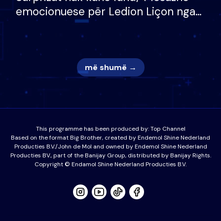
emocionuese për Ledion Liçon nga
nëna dhe fëmijët e tij, moderatori
nuk i mban dot lotët: Nuk meritoj…
më shumë →
This programme has been produced by:
Top Channel
Based on the format Big Brother, created by Endemol Shine Nederland
Producties B.V./John de Mol and owned by Endemol Shine Nederland
Producties BV., part of the Banijay Group, distributed by Banijay Rights.
Copyright © Endamol Shine Nederland Producties B.V.