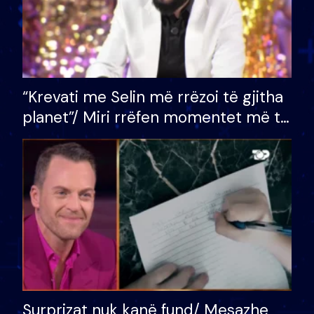
“Krevati me Selin më rrëzoi të gjitha
planet”/ Miri rrëfen momentet më të
bukura në shtëpinë e BB VIP: Do më
mungojë zilja e mëngjesit kur…
Surprizat nuk kanë fund/ Mesazhe