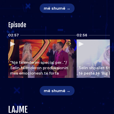
më shumë →
Episode
02:57
02:56
"Një falenderim special për…"/
Selin falënderon produksionin
Selin shpallet fitu
mes emocionesh të forta
të pestë të ‘Big Br
më shumë →
LAJME