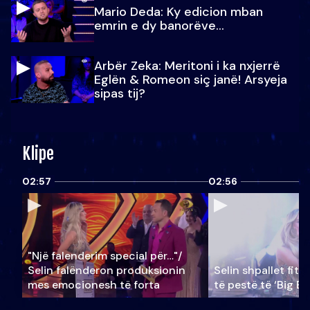
Mario Deda: Ky edicion mban
emrin e dy banorëve...
Arbër Zeka: Meritoni i ka nxjerrë
Eglën & Romeon siç janë! Arsyeja
sipas tij?
Klipe
02:57
02:56
"Një falenderim special për…"/
Selin falënderon produksionin
Selin shpallet fitu
mes emocionesh të forta
të pestë të ‘Big Br