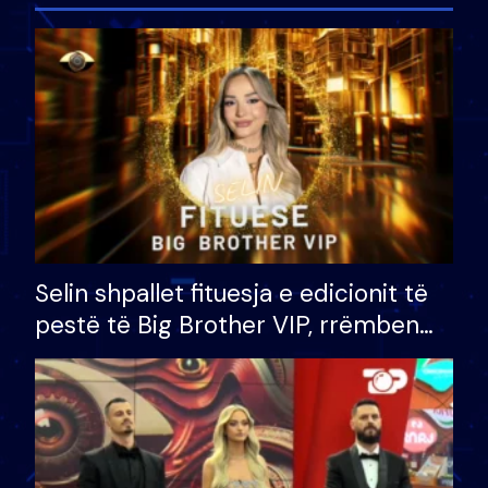
Selin shpallet fituesja e edicionit të
pestë të Big Brother VIP, rrëmben
çmimin e madh prej 100 mijë eurosh