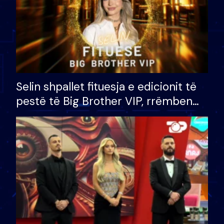
Selin shpallet fituesja e edicionit të
pestë të Big Brother VIP, rrëmben
çmimin e madh prej 100 mijë eurosh