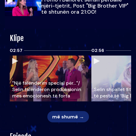
njëri-tjetrit, Post "Big Brother VIP"
të shtunën ora 21:00!
Klipe
02:57
02:56
"Një falenderim special për…"/
Selin falënderon produksionin
Selin shpallet fitu
mes emocionesh të forta
të pestë të ‘Big Br
më shumë →