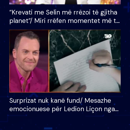
“Krevati me Selin më rrëzoi të gjitha
planet”/ Miri rrëfen momentet më të
bukura në shtëpinë e BB VIP: Do më
mungojë zilja e mëngjesit kur…
Surprizat nuk kanë fund/ Mesazhe
emocionuese për Ledion Liçon nga
nëna dhe fëmijët e tij, moderatori
nuk i mban dot lotët: Nuk meritoj…