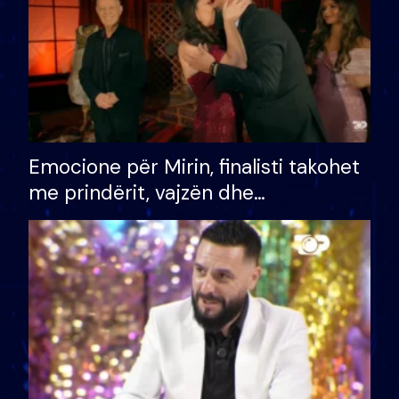
Emocione për Mirin, finalisti takohet
me prindërit, vajzën dhe
bashkëshorten: S’kemi ndonjë letër
divorci apo jo?