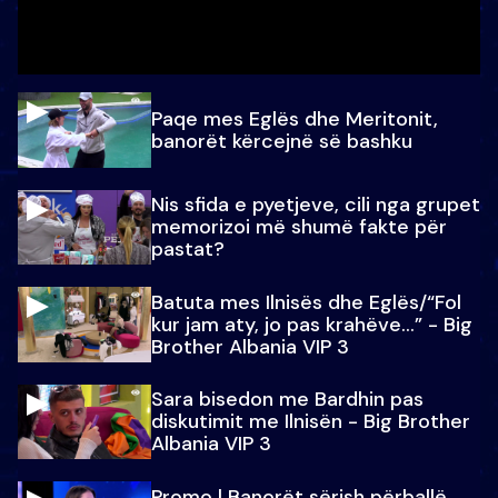
Paqe mes Eglës dhe Meritonit,
banorët kërcejnë së bashku
Nis sfida e pyetjeve, cili nga grupet
memorizoi më shumë fakte për
pastat?
Batuta mes Ilnisës dhe Eglës/“Fol
kur jam aty, jo pas krahëve…” - Big
Brother Albania VIP 3
Sara bisedon me Bardhin pas
diskutimit me Ilnisën - Big Brother
Albania VIP 3
Promo l Banorët sërish përballë