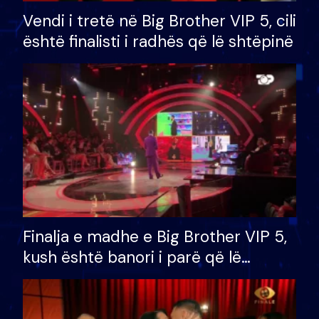
Vendi i tretë në Big Brother VIP 5, cili
është finalisti i radhës që lë shtëpinë
Finalja e madhe e Big Brother VIP 5,
kush është banori i parë që lë
shtëpinë dhe humb mundësinë për
të fituar çmimin e madh