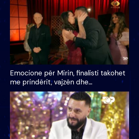
të fituar çmimin e madh
Emocione për Mirin, finalisti takohet
me prindërit, vajzën dhe
bashkëshorten: S’kemi ndonjë letër
divorci apo jo?