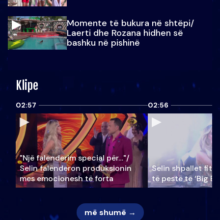
Momente të bukura në shtëpi/
Laerti dhe Rozana hidhen së
bashku në pishinë
Klipe
02:57
02:56
"Një falenderim special për…"/
Selin falënderon produksionin
Selin shpallet fitu
mes emocionesh të forta
të pestë të ‘Big Br
më shumë →