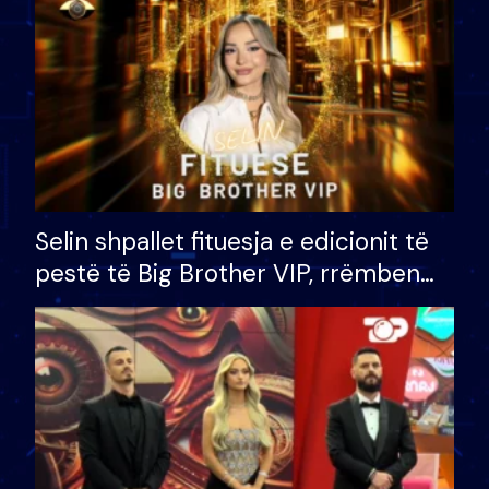
Selin shpallet fituesja e edicionit të
pestë të Big Brother VIP, rrëmben
çmimin e madh prej 100 mijë eurosh