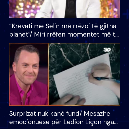
“Krevati me Selin më rrëzoi të gjitha
planet”/ Miri rrëfen momentet më të
bukura në shtëpinë e BB VIP: Do më
mungojë zilja e mëngjesit kur…
Surprizat nuk kanë fund/ Mesazhe
emocionuese për Ledion Liçon nga