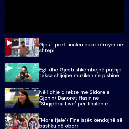
Gjesti pret finalen duke kërcyer në
shtëpi
Egli dhe Gjesti shkëmbejnë puthje
teksa shijojnë muzikën në pishinë
Në lidhje direkte me Sidorela
Gjonin/ Banorët flasin në
"Shqipëria Live" për finalen e
madhe
"Mora fjalë"/ Finalistët këndojnë së
bashku në oborr