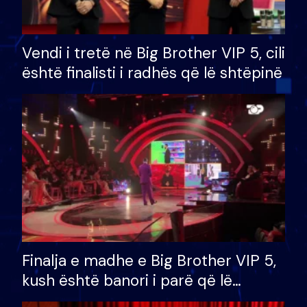
Vendi i tretë në Big Brother VIP 5, cili
është finalisti i radhës që lë shtëpinë
Finalja e madhe e Big Brother VIP 5,
kush është banori i parë që lë
shtëpinë dhe humb mundësinë për