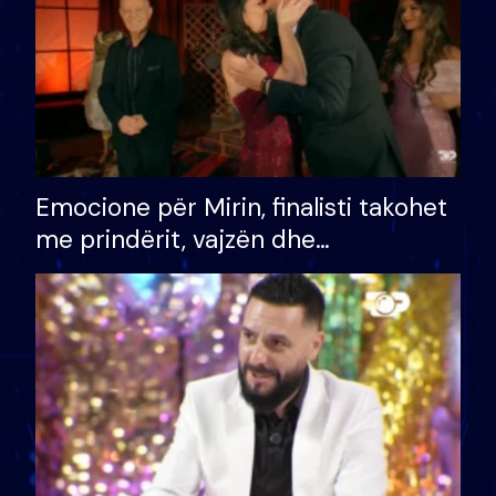
Emocione për Mirin, finalisti takohet
me prindërit, vajzën dhe
bashkëshorten: S’kemi ndonjë letër
divorci apo jo?