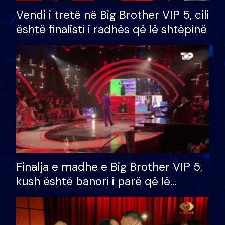
Vendi i tretë në Big Brother VIP 5, cili
është finalisti i radhës që lë shtëpinë
Finalja e madhe e Big Brother VIP 5,
kush është banori i parë që lë
shtëpinë dhe humb mundësinë për
të fituar çmimin e madh