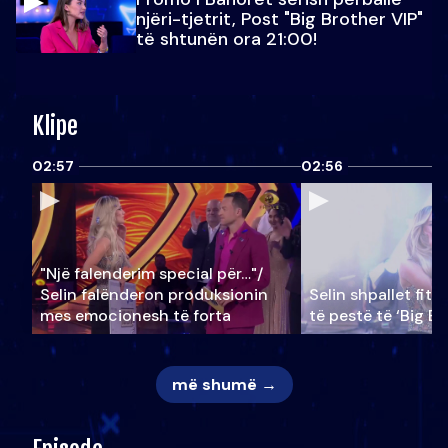
njëri-tjetrit, Post "Big Brother VIP"
të shtunën ora 21:00!
Klipe
02:57
02:56
"Një falenderim special për…"/
Selin falënderon produksionin
Selin shpallet fitu
mes emocionesh të forta
të pestë të ‘Big Br
më shumë →