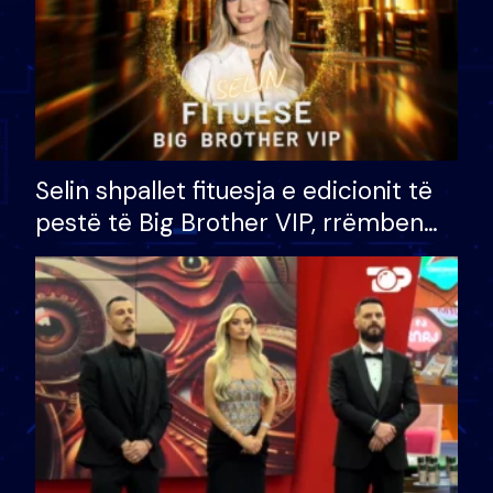
Selin shpallet fituesja e edicionit të
pestë të Big Brother VIP, rrëmben
çmimin e madh prej 100 mijë eurosh