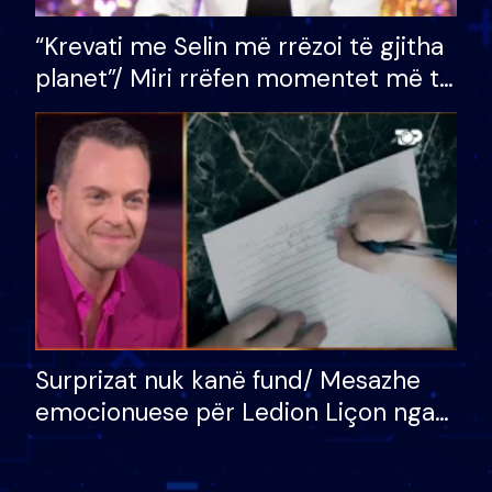
“Krevati me Selin më rrëzoi të gjitha
planet”/ Miri rrëfen momentet më të
bukura në shtëpinë e BB VIP: Do më
mungojë zilja e mëngjesit kur…
Surprizat nuk kanë fund/ Mesazhe
emocionuese për Ledion Liçon nga
nëna dhe fëmijët e tij, moderatori
nuk i mban dot lotët: Nuk meritoj…