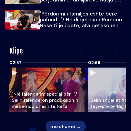
Julit…
"Përdorimi i familjes është bërë
pafund…"/ Heidi qetëson Romeon:
Nëse ti je i qetë, ata qetësohen
Klipe
02:57
02:56
"Një falenderim special për…"/
Selin falënderon produksionin
Selin shpallet fitu
mes emocionesh të forta
të pestë të ‘Big Br
më shumë →