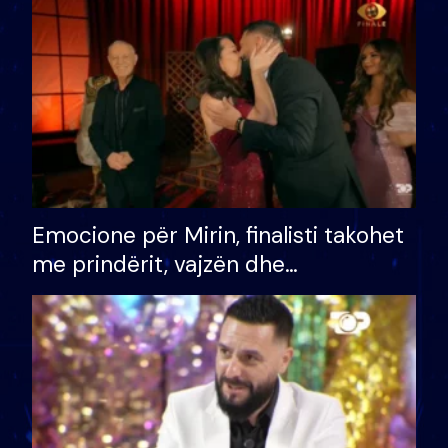
të fituar çmimin e madh
Emocione për Mirin, finalisti takohet
me prindërit, vajzën dhe
bashkëshorten: S’kemi ndonjë letër
divorci apo jo?