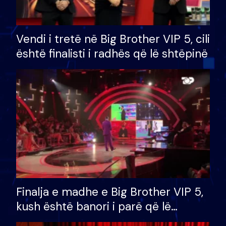
Vendi i tretë në Big Brother VIP 5, cili
është finalisti i radhës që lë shtëpinë
Finalja e madhe e Big Brother VIP 5,
kush është banori i parë që lë
shtëpinë dhe humb mundësinë për