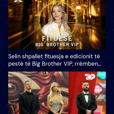
Selin shpallet fituesja e edicionit të
pestë të Big Brother VIP, rrëmben
çmimin e madh prej 100 mijë eurosh