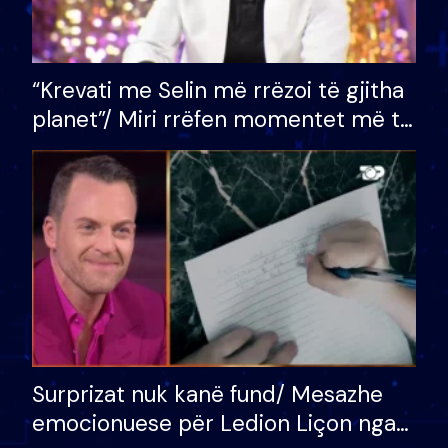
“Krevati me Selin më rrëzoi të gjitha
planet”/ Miri rrëfen momentet më të
bukura në shtëpinë e BB VIP: Do më
mungojë zilja e mëngjesit kur…
Surprizat nuk kanë fund/ Mesazhe
emocionuese për Ledion Liçon nga