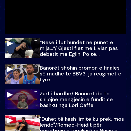
“Nëse i fut hundët në punët e
mija…”/ Gjesti flet me Livian pas
debatit me Eglin: Po të
paralajmëroj
Banorët shohin promon e finales
së madhe të BBV3, ja reagimet e
tyre
Zarf i bardhë/ Banorët do të
shijojnë mëngjesin e fundit së
bashku nga Lori Caffe
"Duhet të kesh limite ku prek, mos
lëndo"/Romeo-Heidit për
përjetimin e familjarëve:Nusja e