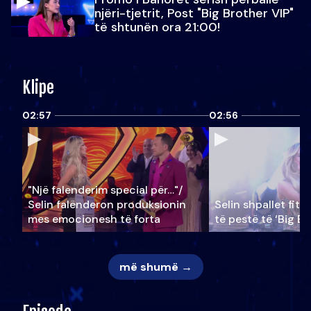
njëri-tjetrit, Post "Big Brother VIP"
të shtunën ora 21:00!
Klipe
02:57
02:56
"Një falenderim special për…"/
Selin falënderon produksionin
Selin shpallet fitu
mes emocionesh të forta
të pestë të ‘Big Br
më shumë →