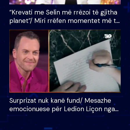
“Krevati me Selin më rrëzoi të gjitha
planet”/ Miri rrëfen momentet më të
bukura në shtëpinë e BB VIP: Do më
mungojë zilja e mëngjesit kur…
Surprizat nuk kanë fund/ Mesazhe
emocionuese për Ledion Liçon nga
nëna dhe fëmijët e tij, moderatori
nuk i mban dot lotët: Nuk meritoj…