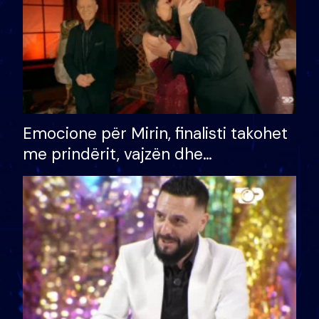
Emocione për Mirin, finalisti takohet
me prindërit, vajzën dhe
bashkëshorten: S’kemi ndonjë letër
divorci apo jo?