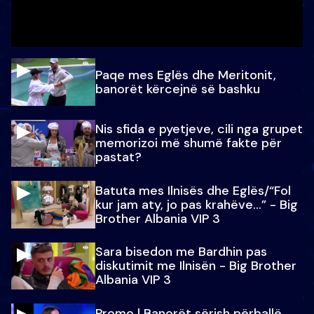
Paqe mes Eglës dhe Meritonit,
banorët kërcejnë së bashku
Nis sfida e pyetjeve, cili nga grupet
memorizoi më shumë fakte për
pastat?
Batuta mes Ilnisës dhe Eglës/“Fol
kur jam aty, jo pas krahëve…” - Big
Brother Albania VIP 3
Sara bisedon me Bardhin pas
diskutimit me Ilnisën - Big Brother
Albania VIP 3
Promo l Banorët sërish përballë