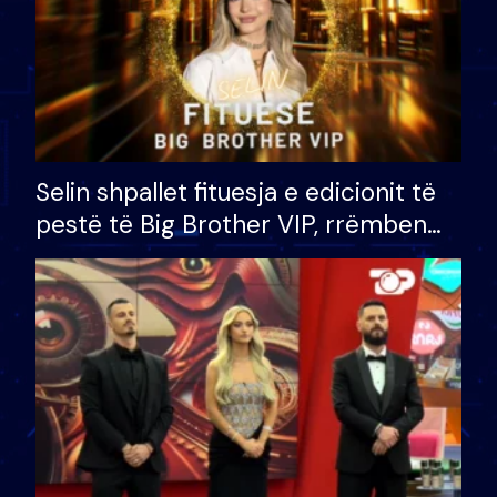
Selin shpallet fituesja e edicionit të
pestë të Big Brother VIP, rrëmben
çmimin e madh prej 100 mijë eurosh