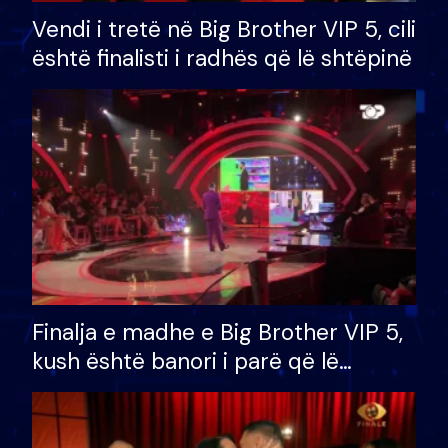
Vendi i tretë në Big Brother VIP 5, cili
është finalisti i radhës që lë shtëpinë
Finalja e madhe e Big Brother VIP 5,
kush është banori i parë që lë
shtëpinë dhe humb mundësinë për
të fituar çmimin e madh