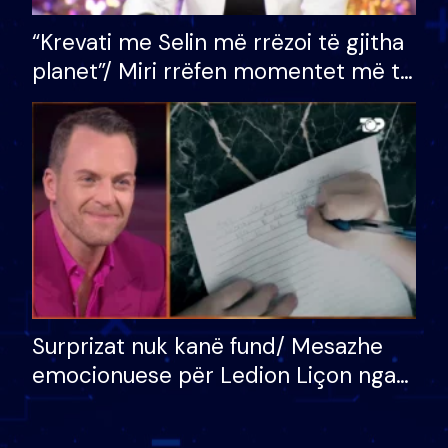
“Krevati me Selin më rrëzoi të gjitha
planet”/ Miri rrëfen momentet më të
bukura në shtëpinë e BB VIP: Do më
mungojë zilja e mëngjesit kur…
Surprizat nuk kanë fund/ Mesazhe
emocionuese për Ledion Liçon nga
nëna dhe fëmijët e tij, moderatori
nuk i mban dot lotët: Nuk meritoj…