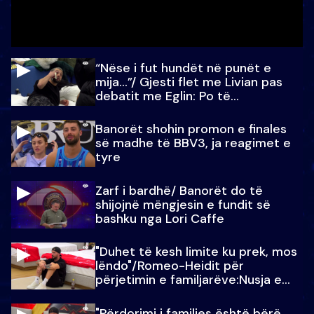
“Nëse i fut hundët në punët e
mija…”/ Gjesti flet me Livian pas
debatit me Eglin: Po të
paralajmëroj
Banorët shohin promon e finales
së madhe të BBV3, ja reagimet e
tyre
Zarf i bardhë/ Banorët do të
shijojnë mëngjesin e fundit së
bashku nga Lori Caffe
"Duhet të kesh limite ku prek, mos
lëndo"/Romeo-Heidit për
përjetimin e familjarëve:Nusja e
Julit…
"Përdorimi i familjes është bërë