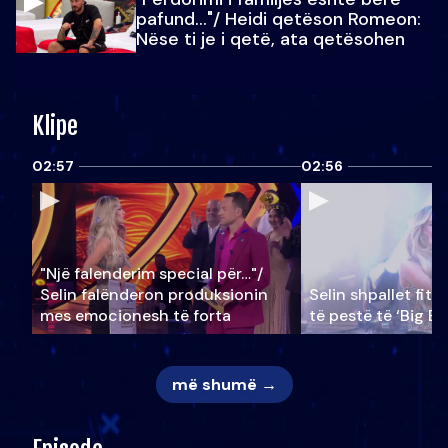
pafund…"/ Heidi qetëson Romeon:
Nëse ti je i qetë, ata qetësohen
Klipe
02:57
02:56
"Një falenderim special për…"/
Selin falënderon produksionin
Selin shpallet fitu
mes emocionesh të forta
të pestë të ‘Big Br
më shumë →