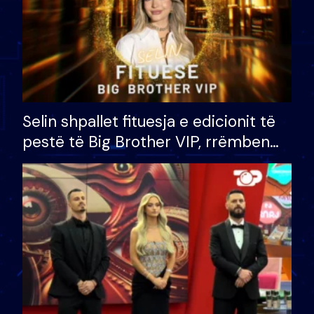
Selin shpallet fituesja e edicionit të
pestë të Big Brother VIP, rrëmben
çmimin e madh prej 100 mijë eurosh