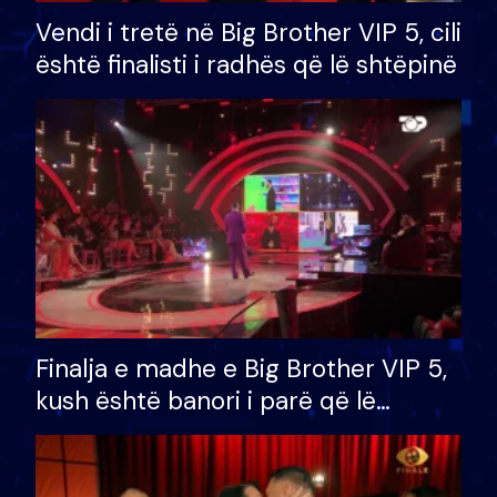
Vendi i tretë në Big Brother VIP 5, cili
është finalisti i radhës që lë shtëpinë
Finalja e madhe e Big Brother VIP 5,
kush është banori i parë që lë
shtëpinë dhe humb mundësinë për
të fituar çmimin e madh