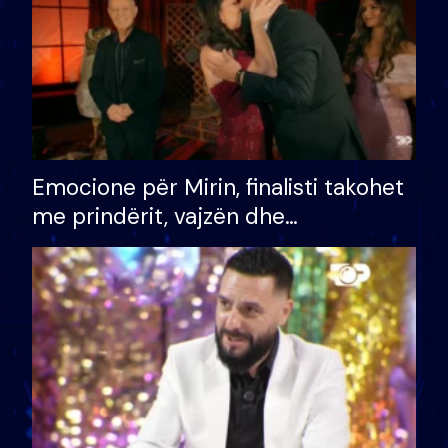
Emocione për Mirin, finalisti takohet
me prindërit, vajzën dhe
bashkëshorten: S’kemi ndonjë letër
divorci apo jo?