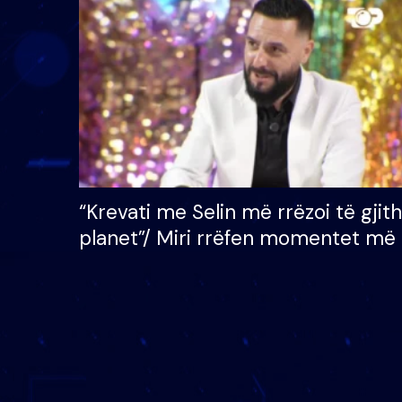
çmimin e madh prej 100
mijë eurosh
“Krevati me Selin më rrëzoi të gjit
planet”/ Miri rrëfen momentet më 
bukura në shtëpinë e BB VIP: Do 
mungojë zilja e mëngjesit kur…