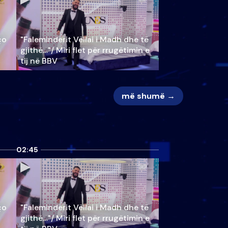
ço
"Faleminderit Vëllai i Madh dhe të
gjithë…"/ Miri flet për rrugëtimin e
tij në BBV
më shumë →
02:45
ço
"Faleminderit Vëllai i Madh dhe të
gjithë…"/ Miri flet për rrugëtimin e