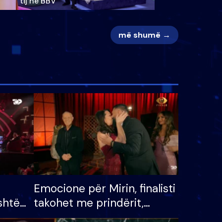
tij në BBV
më shumë →
Emocione për Mirin, finalisti
shtë
takohet me prindërit,
tëpinë
vajzën dhe bashkëshorten: