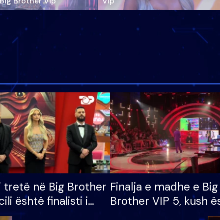
‘Big Brother Vip’
Vip"
i tretë në Big Brother
Finalja e madhe e Big
cili është finalisti i
Brother VIP 5, kush ë
 që lë shtëpinë
banori i parë që lë sh