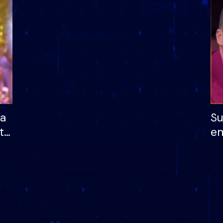
dhe humb mundësinë
të fituar çmimin e m
ha
Su
të
em
më
në
nu