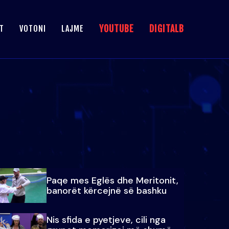
YOUTUBE
DIGITALB
T
VOTONI
LAJME
Paqe mes Eglës dhe Meritonit,
banorët kërcejnë së bashku
Nis sfida e pyetjeve, cili nga