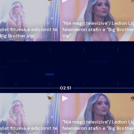
"Një magji televizive"/ Ledion Li
llet fituese e edicionit të
falenderon stafin e "Big Brother
‘Big Brother Vip’
Vip"
02:51
"Një magji televizive"/ Ledion Li
llet fituese e edicionit të
falenderon stafin e "Big Brother