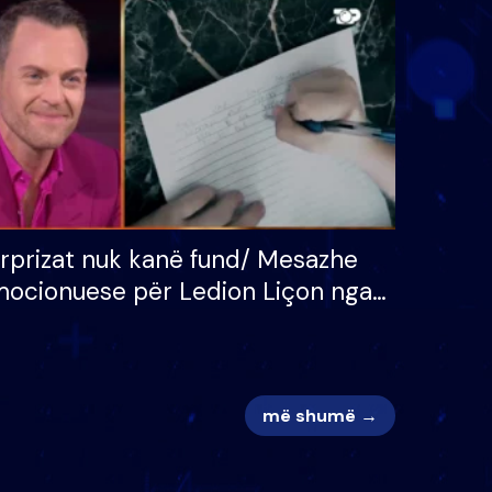
 për
S’kemi ndonjë letër divorci
adh
apo jo?
rprizat nuk kanë fund/ Mesazhe
ocionuese për Ledion Liçon nga
na dhe fëmijët e tij, moderatori
k i mban dot lotët: Nuk meritoj…
më shumë →