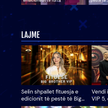
emocionesh të forta
pestë të 
LAJME
Selin shpallet fituesja e
Vendi 
edicionit të pestë të Big
VIP 5, 
Brother VIP, rrëmben
radhës