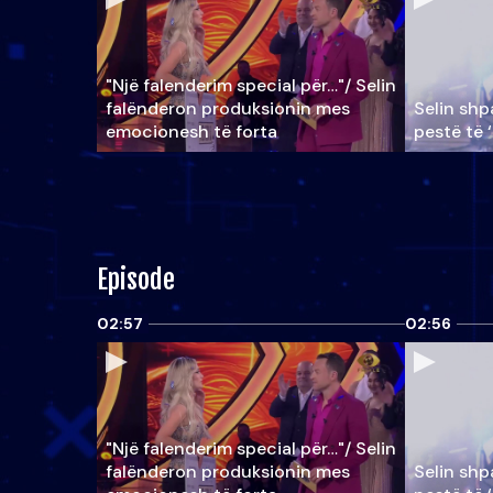
"Një falenderim special për…"/ Selin
falënderon produksionin mes
Selin shpa
emocionesh të forta
pestë të 
Episode
02:57
02:56
"Një falenderim special për…"/ Selin
falënderon produksionin mes
Selin shpa