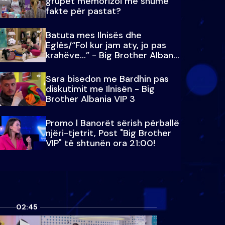
grupet memorizoi më shumë
fakte për pastat?
Batuta mes Ilnisës dhe
Eglës/“Fol kur jam aty, jo pas
krahëve…” - Big Brother Albania
VIP 3
Sara bisedon me Bardhin pas
diskutimit me Ilnisën - Big
Brother Albania VIP 3
Promo l Banorët sërish përballë
njëri-tjetrit, Post "Big Brother
VIP" të shtunën ora 21:00!
02:45