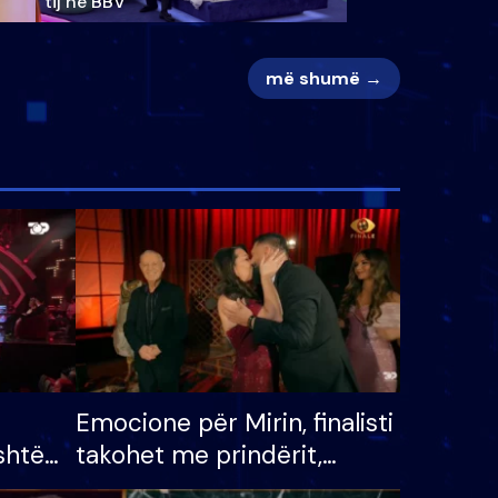
tij në BBV
më shumë →
Emocione për Mirin, finalisti
shtë
takohet me prindërit,
tëpinë
vajzën dhe bashkëshorten: