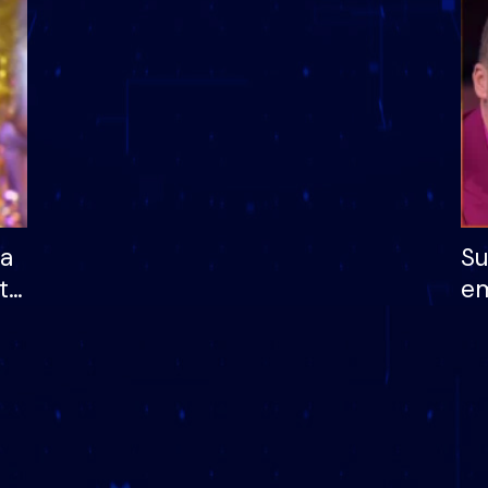
dhe humb mundësinë
të fituar çmimin e m
ha
Su
të
em
më
në
nu