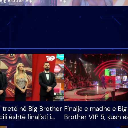
‘Big Brother Vip’
Vip"
i tretë në Big Brother
Finalja e madhe e Big
cili është finalisti i
Brother VIP 5, kush ë
 që lë shtëpinë
banori i parë që lë sh