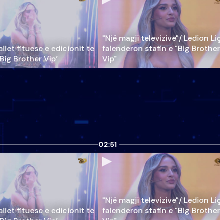
"Një magji televizive"/ Ledion Li
llet fituese e edicionit të
falenderon stafin e "Big Brother
‘Big Brother Vip’
Vip"
02:51
"Një magji televizive"/ Ledion Li
llet fituese e edicionit të
falenderon stafin e "Big Brother