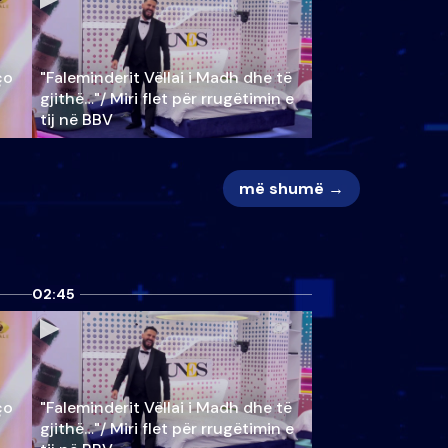
ço
"Faleminderit Vëllai i Madh dhe të
gjithë…"/ Miri flet për rrugëtimin e
tij në BBV
më shumë →
02:45
ço
"Faleminderit Vëllai i Madh dhe të
gjithë…"/ Miri flet për rrugëtimin e