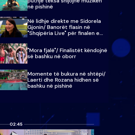
puthje teksa shijojnë muzikën
në pishinë
Në lidhje direkte me Sidorela
Gjonin/ Banorët flasin në
"Shqipëria Live" për finalen e
madhe
"Mora fjalë"/ Finalistët këndojnë
së bashku në oborr
Momente të bukura në shtëpi/
Laerti dhe Rozana hidhen së
bashku në pishinë
02:45