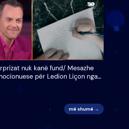
 për
S’kemi ndonjë letër divorci
adh
apo jo?
rprizat nuk kanë fund/ Mesazhe
ocionuese për Ledion Liçon nga
na dhe fëmijët e tij, moderatori
k i mban dot lotët: Nuk meritoj…
më shumë →