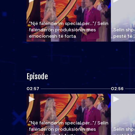
"Një falenderim special për…"/ Selin
falënderon produksionin mes
Selin shpa
emocionesh të forta
pestë të 
Episode
02:57
02:56
"Një falenderim special për…"/ Selin
falënderon produksionin mes
Selin shpa