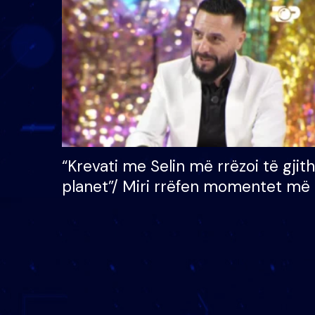
çmimin e madh prej 100
mijë eurosh
“Krevati me Selin më rrëzoi të gjit
planet”/ Miri rrëfen momentet më 
bukura në shtëpinë e BB VIP: Do 
mungojë zilja e mëngjesit kur…