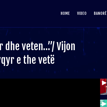
HOME
VIDEO
BANORË
r dhe veten…”/ Vijon
yqyr e the vetë