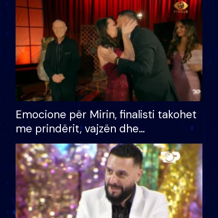
të fituar çmimin e madh
Emocione për Mirin, finalisti takohet
me prindërit, vajzën dhe
bashkëshorten: S’kemi ndonjë letër
divorci apo jo?