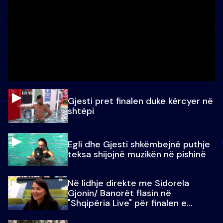
Gjesti pret finalen duke kërcyer në
shtëpi
Egli dhe Gjesti shkëmbejnë puthje
teksa shijojnë muzikën në pishinë
Në lidhje direkte me Sidorela
Gjonin/ Banorët flasin në
"Shqipëria Live" për finalen e
madhe