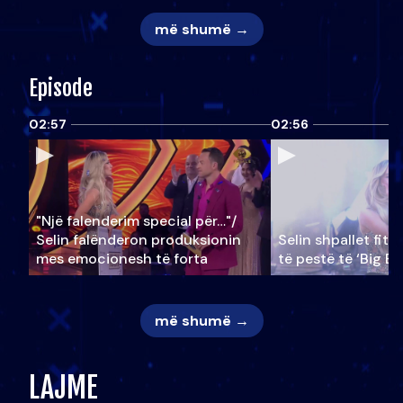
më shumë →
Episode
02:57
02:56
"Një falenderim special për…"/
Selin falënderon produksionin
Selin shpallet fitu
mes emocionesh të forta
të pestë të ‘Big Br
më shumë →
LAJME