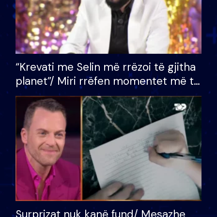
“Krevati me Selin më rrëzoi të gjitha
planet”/ Miri rrëfen momentet më të
bukura në shtëpinë e BB VIP: Do më
mungojë zilja e mëngjesit kur…
Surprizat nuk kanë fund/ Mesazhe