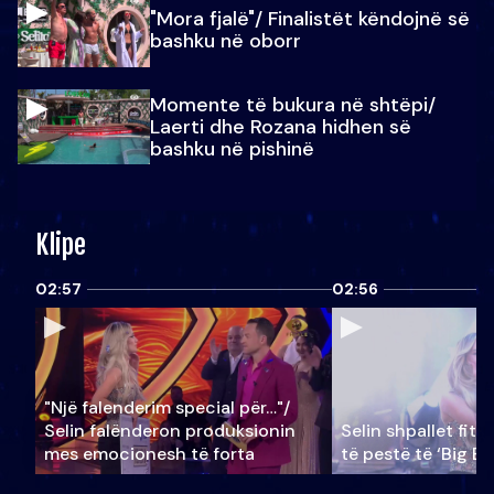
"Mora fjalë"/ Finalistët këndojnë së
bashku në oborr
Momente të bukura në shtëpi/
Laerti dhe Rozana hidhen së
bashku në pishinë
Klipe
02:57
02:56
"Një falenderim special për…"/
Selin falënderon produksionin
Selin shpallet fitu
mes emocionesh të forta
të pestë të ‘Big Br