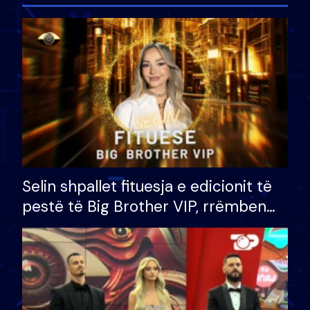
Selin shpallet fituesja e edicionit të
pestë të Big Brother VIP, rrëmben
çmimin e madh prej 100 mijë eurosh