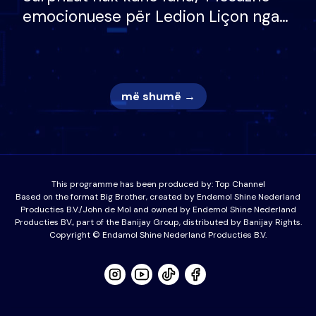
emocionuese për Ledion Liçon nga
nëna dhe fëmijët e tij, moderatori
nuk i mban dot lotët: Nuk meritoj…
më shumë →
This programme has been produced by:
Top Channel
Based on the format Big Brother, created by Endemol Shine Nederland
Producties B.V./John de Mol and owned by Endemol Shine Nederland
Producties BV., part of the Banijay Group, distributed by Banijay Rights.
Copyright © Endamol Shine Nederland Producties B.V.