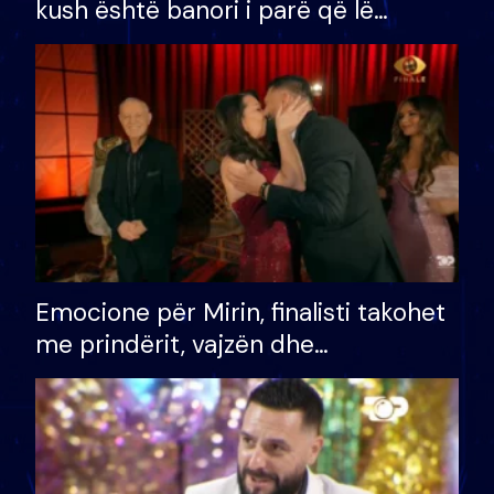
kush është banori i parë që lë
shtëpinë dhe humb mundësinë për
të fituar çmimin e madh
Emocione për Mirin, finalisti takohet
me prindërit, vajzën dhe
bashkëshorten: S’kemi ndonjë letër
divorci apo jo?