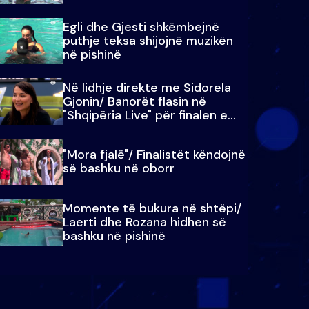
Egli dhe Gjesti shkëmbejnë
puthje teksa shijojnë muzikën
në pishinë
Në lidhje direkte me Sidorela
Gjonin/ Banorët flasin në
"Shqipëria Live" për finalen e
madhe
"Mora fjalë"/ Finalistët këndojnë
së bashku në oborr
Momente të bukura në shtëpi/
Laerti dhe Rozana hidhen së
bashku në pishinë