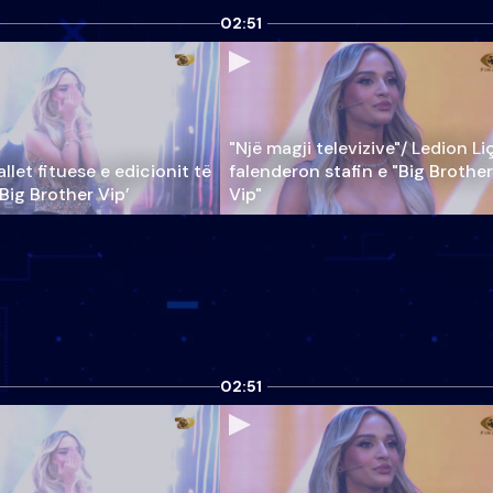
02:51
"Një magji televizive"/ Ledion Li
llet fituese e edicionit të
falenderon stafin e "Big Brother
‘Big Brother Vip’
Vip"
02:51