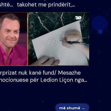
shtë
takohet me prindërit,
tëpinë
vajzën dhe bashkëshorten:
 për
S’kemi ndonjë letër divorci
adh
apo jo?
rprizat nuk kanë fund/ Mesazhe
ocionuese për Ledion Liçon nga
na dhe fëmijët e tij, moderatori
k i mban dot lotët: Nuk meritoj…
më shumë →