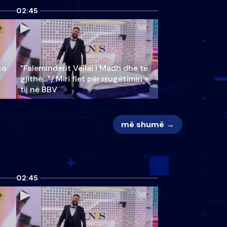
02:45
ço
"Faleminderit Vëllai i Madh dhe të
gjithë…"/ Miri flet për rrugëtimin e
tij në BBV
më shumë →
02:45