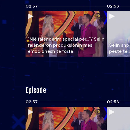
02:57
02:56
"Një falenderim special për…"/ Selin
falënderon produksionin mes
Selin shpa
emocionesh të forta
pestë të 
Episode
02:57
02:56