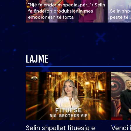
"Një falenderim special për…"/ Selin
falënderon produksionin mes
Selin shpa
emocionesh të forta
pestë të 
LAJME
Selin shpallet fituesja e
Vendi 