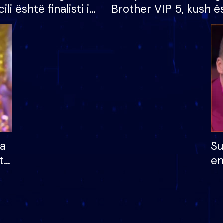
cili është finalisti i
Brother VIP 5, kush ë
 që lë shtëpinë
banori i parë që lë sh
dhe humb mundësinë
të fituar çmimin e m
ha
Su
të
em
më
në
nu