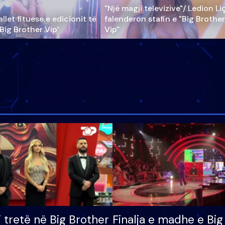
"Një magji televizive"/ Ledion Li
llet fituese e edicionit të
falenderon stafin e "Big Brother
‘Big Brother Vip’
Vip"
i tretë në Big Brother
Finalja e madhe e Big