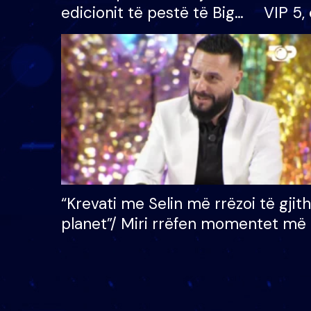
edicionit të pestë të Big
VIP 5, 
Brother VIP, rrëmben
radhës
çmimin e madh prej 100
mijë eurosh
“Krevati me Selin më rrëzoi të gjit
planet”/ Miri rrëfen momentet më 
bukura në shtëpinë e BB VIP: Do 
mungojë zilja e mëngjesit kur…