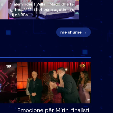
ço
"Faleminderit Vëllai i Madh dhe të
gjithë…"/ Miri flet për rrugëtimin e
tij në BBV
më shumë →
Emocione për Mirin, finalisti