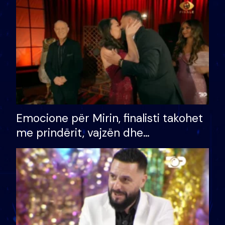
të fituar çmimin e madh
Emocione për Mirin, finalisti takohet
me prindërit, vajzën dhe
bashkëshorten: S’kemi ndonjë letër
divorci apo jo?