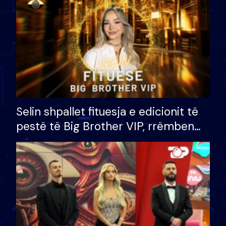
Selin shpallet fituesja e edicionit të
pestë të Big Brother VIP, rrëmben
çmimin e madh prej 100 mijë eurosh