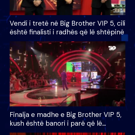
Vendi i tretë në Big Brother VIP 5, cili
është finalisti i radhës që lë shtëpinë
Finalja e madhe e Big Brother VIP 5,
kush është banori i parë që lë
shtëpinë dhe humb mundësinë për