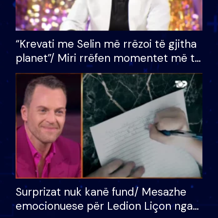
“Krevati me Selin më rrëzoi të gjitha
planet”/ Miri rrëfen momentet më të
bukura në shtëpinë e BB VIP: Do më
mungojë zilja e mëngjesit kur…
Surprizat nuk kanë fund/ Mesazhe
emocionuese për Ledion Liçon nga