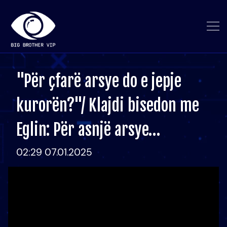
"Për çfarë arsye do e jepje
kurorën?"/ Klajdi bisedon me
Eglin: Për asnjë arsye…
02:29 07.01.2025