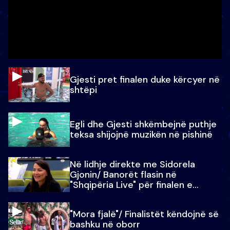
Gjesti pret finalen duke kërcyer në
shtëpi
Egli dhe Gjesti shkëmbejnë puthje
teksa shijojnë muzikën në pishinë
Në lidhje direkte me Sidorela
Gjonin/ Banorët flasin në
"Shqipëria Live" për finalen e
madhe
"Mora fjalë"/ Finalistët këndojnë së
bashku në oborr