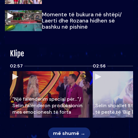
Momente të bukura në shtëpi/
Laerti dhe Rozana hidhen së
bashku në pishinë
Klipe
02:57
02:56
"Një falenderim special për…"/
Selin falënderon produksionin
Selin shpallet fitu
mes emocionesh të forta
të pestë të ‘Big Br
më shumë →