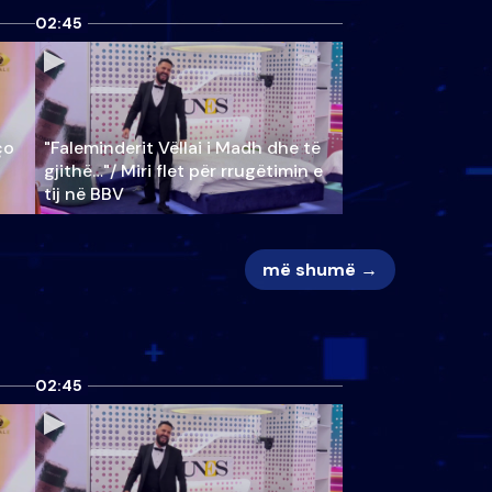
02:45
ço
"Faleminderit Vëllai i Madh dhe të
gjithë…"/ Miri flet për rrugëtimin e
tij në BBV
më shumë →
02:45