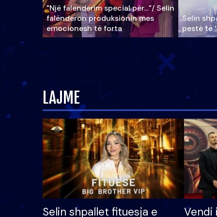
"Një falenderim special për…"/ Selin
falënderon produksionin mes
Selin shpa
emocionesh të forta
pestë të 
LAJME
Selin shpallet fituesja e
Vendi 