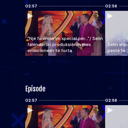
02:57
02:56
"Një falenderim special për…"/ Selin
falënderon produksionin mes
Selin shpa
emocionesh të forta
pestë të 
Episode
02:57
02:56