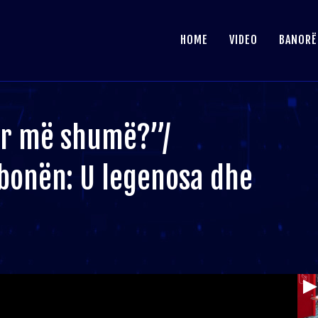
HOME
VIDEO
BANORË
ur më shumë?”/
lbonën: U legenosa dhe