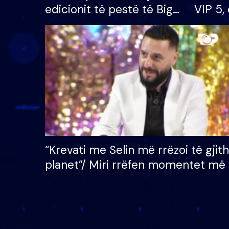
edicionit të pestë të Big
VIP 5, 
Brother VIP, rrëmben
radhës
çmimin e madh prej 100
mijë eurosh
“Krevati me Selin më rrëzoi të gjit
planet”/ Miri rrëfen momentet më 
bukura në shtëpinë e BB VIP: Do 
mungojë zilja e mëngjesit kur…