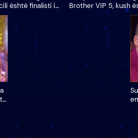
cili është finalisti i
Brother VIP 5, kush ë
 që lë shtëpinë
banori i parë që lë sh
dhe humb mundësinë
të fituar çmimin e m
ha
Su
të
em
më
në
nu