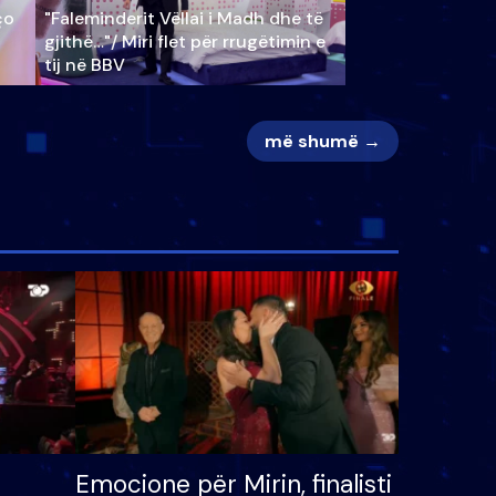
ço
"Faleminderit Vëllai i Madh dhe të
gjithë…"/ Miri flet për rrugëtimin e
tij në BBV
më shumë →
Emocione për Mirin, finalisti