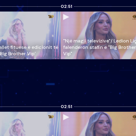
02:51
"Një magji televizive"/ Ledion Li
llet fituese e edicionit të
falenderon stafin e "Big Brother
‘Big Brother Vip’
Vip"
02:51