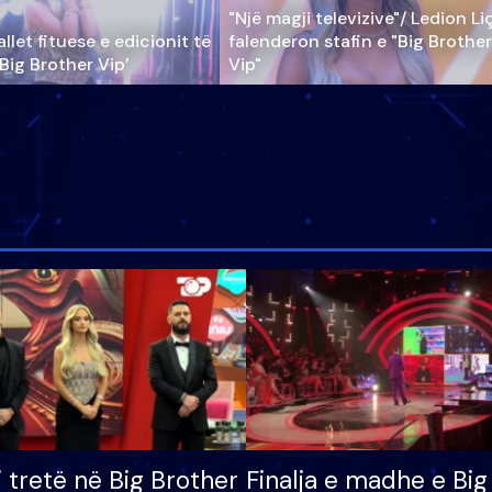
"Një magji televizive"/ Ledion Li
llet fituese e edicionit të
falenderon stafin e "Big Brother
‘Big Brother Vip’
Vip"
i tretë në Big Brother
Finalja e madhe e Big