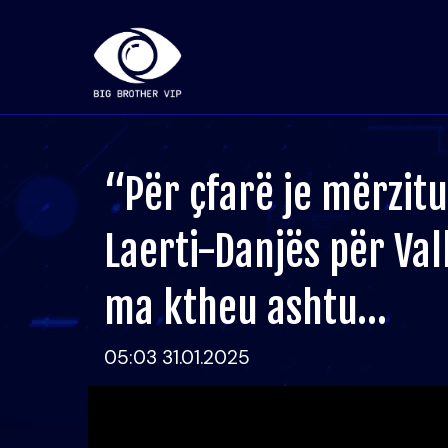
“Për çfarë je mërzit
Laerti-Danjës për Va
ma ktheu ashtu…
05:03 31.01.2025