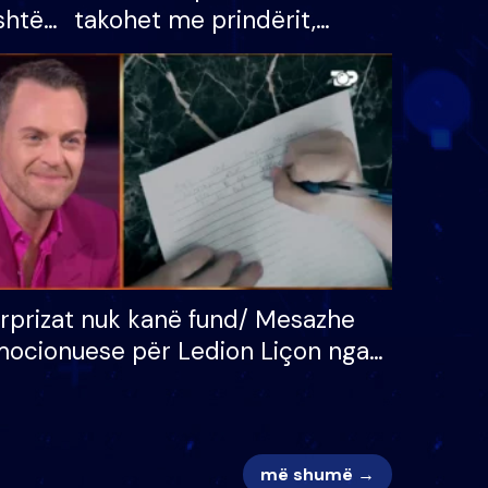
shtë
takohet me prindërit,
tëpinë
vajzën dhe bashkëshorten:
 për
S’kemi ndonjë letër divorci
adh
apo jo?
rprizat nuk kanë fund/ Mesazhe
ocionuese për Ledion Liçon nga
na dhe fëmijët e tij, moderatori
k i mban dot lotët: Nuk meritoj…
më shumë →