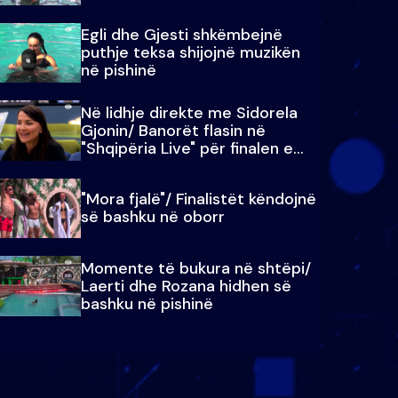
Egli dhe Gjesti shkëmbejnë
puthje teksa shijojnë muzikën
në pishinë
Në lidhje direkte me Sidorela
Gjonin/ Banorët flasin në
"Shqipëria Live" për finalen e
madhe
"Mora fjalë"/ Finalistët këndojnë
së bashku në oborr
Momente të bukura në shtëpi/
Laerti dhe Rozana hidhen së
bashku në pishinë