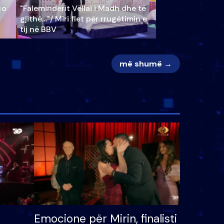
ço
"Faleminderit Vëllai i Madh dhe të
gjithë…"/ Miri flet për rrugëtimin e
tij në BBV
më shumë →
Emocione për Mirin, finalisti