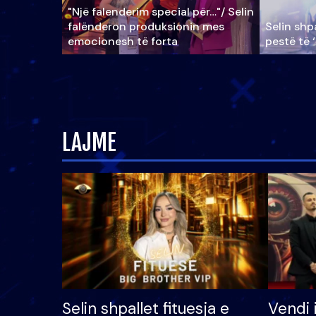
"Një falenderim special për…"/ Selin
falënderon produksionin mes
Selin shpa
emocionesh të forta
pestë të 
LAJME
Selin shpallet fituesja e
Vendi 