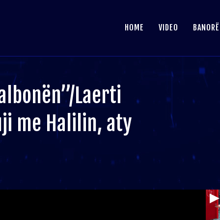
HOME
VIDEO
BANORË
Valbonën”/Laerti
ji me Halilin, aty