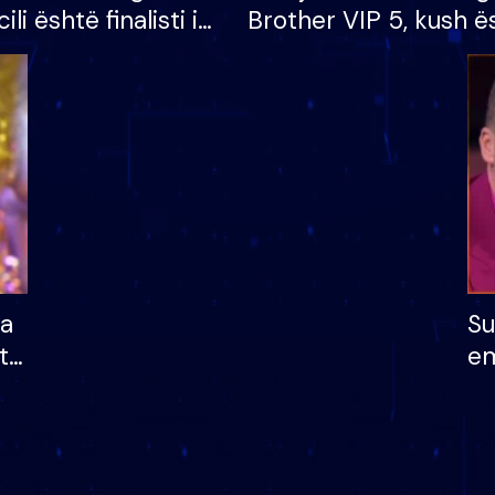
cili është finalisti i
Brother VIP 5, kush ë
 që lë shtëpinë
banori i parë që lë sh
dhe humb mundësinë
të fituar çmimin e m
ha
Su
të
em
më
në
nu