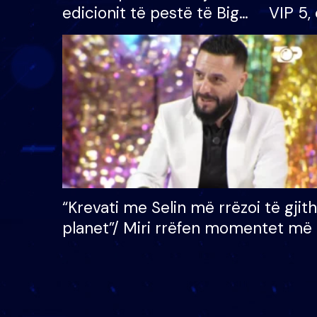
edicionit të pestë të Big
VIP 5, 
Brother VIP, rrëmben
radhës
çmimin e madh prej 100
mijë eurosh
“Krevati me Selin më rrëzoi të gjit
planet”/ Miri rrëfen momentet më 
bukura në shtëpinë e BB VIP: Do 
mungojë zilja e mëngjesit kur…