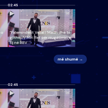
02:45
ço
"Faleminderit Vëllai i Madh dhe të
gjithë…"/ Miri flet për rrugëtimin e
tij në BBV
më shumë →
02:45