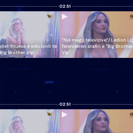
02:51
"Një magji televizive"/ Ledion Li
llet fituese e edicionit të
falenderon stafin e "Big Brother
‘Big Brother Vip’
Vip"
02:51