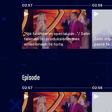
02:57
02:56
"Një falenderim special për…"/ Selin
falënderon produksionin mes
Selin shpa
emocionesh të forta
pestë të 
Episode
02:57
02:56