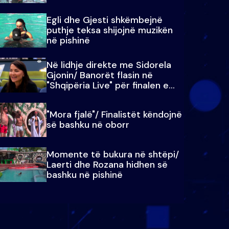
Egli dhe Gjesti shkëmbejnë
puthje teksa shijojnë muzikën
në pishinë
Në lidhje direkte me Sidorela
Gjonin/ Banorët flasin në
"Shqipëria Live" për finalen e
madhe
"Mora fjalë"/ Finalistët këndojnë
së bashku në oborr
Momente të bukura në shtëpi/
Laerti dhe Rozana hidhen së
bashku në pishinë