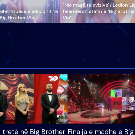
"Një magji televizive"/ Ledion Li
llet fituese e edicionit të
falenderon stafin e "Big Brother
‘Big Brother Vip’
Vip"
i tretë në Big Brother
Finalja e madhe e Big