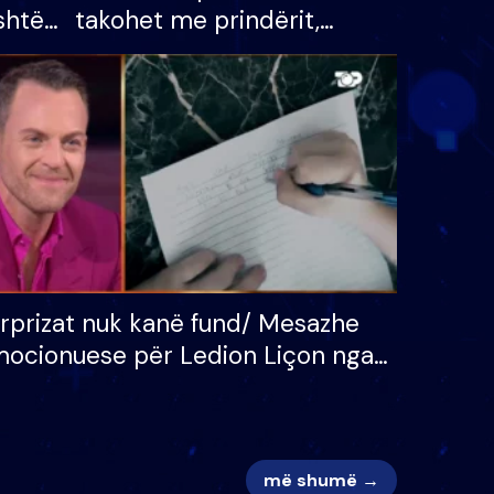
shtë
takohet me prindërit,
tëpinë
vajzën dhe bashkëshorten:
 për
S’kemi ndonjë letër divorci
adh
apo jo?
rprizat nuk kanë fund/ Mesazhe
ocionuese për Ledion Liçon nga
na dhe fëmijët e tij, moderatori
k i mban dot lotët: Nuk meritoj…
më shumë →