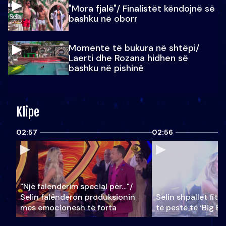
"Mora fjalë"/ Finalistët këndojnë së
bashku në oborr
Momente të bukura në shtëpi/
Laerti dhe Rozana hidhen së
bashku në pishinë
Klipe
02:57
02:56
"Një falenderim special për…"/
Selin falënderon produksionin
Selin shpallet fitu
mes emocionesh të forta
të pestë të ‘Big Br