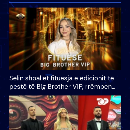
Selin shpallet fituesja e edicionit të
pestë të Big Brother VIP, rrëmben
çmimin e madh prej 100 mijë eurosh