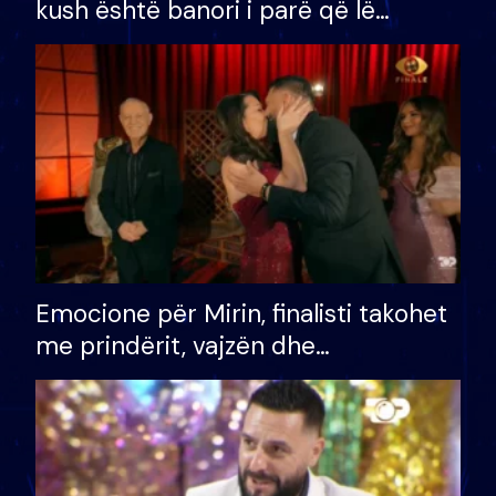
kush është banori i parë që lë
shtëpinë dhe humb mundësinë për
të fituar çmimin e madh
Emocione për Mirin, finalisti takohet
me prindërit, vajzën dhe
bashkëshorten: S’kemi ndonjë letër
divorci apo jo?