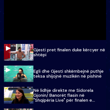
Gjesti pret finalen duke kërcyer në
shtëpi
Egli dhe Gjesti shkëmbejnë puthje
teksa shijojnë muzikën në pishinë
Në lidhje direkte me Sidorela
Gjonin/ Banorët flasin në
"Shqipëria Live" për finalen e
madhe