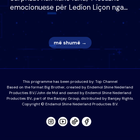
emocionuese për Ledion Liçon nga
nëna dhe fëmijët e tij, moderatori
nuk i mban dot lotët: Nuk meritoj…
më shumë →
This programme has been produced by:
Top Channel
Based on the format Big Brother, created by Endemol Shine Nederland
Producties B.V./John de Mol and owned by Endemol Shine Nederland
Producties BV., part of the Banijay Group, distributed by Banijay Rights.
Copyright © Endamol Shine Nederland Producties B.V.