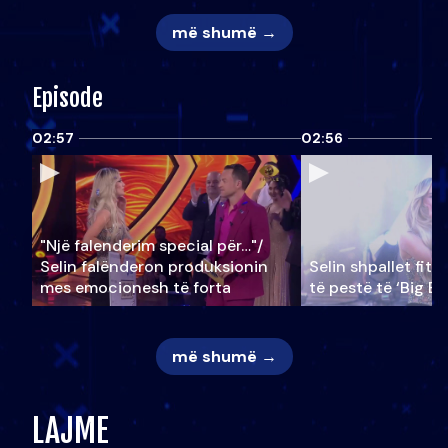
më shumë →
Episode
02:57
02:56
"Një falenderim special për…"/
Selin falënderon produksionin
Selin shpallet fitu
mes emocionesh të forta
të pestë të ‘Big Br
më shumë →
LAJME