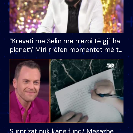
“Krevati me Selin më rrëzoi të gjitha
planet”/ Miri rrëfen momentet më të
bukura në shtëpinë e BB VIP: Do më
mungojë zilja e mëngjesit kur…
Surprizat nuk kanë fund/ Mesazhe