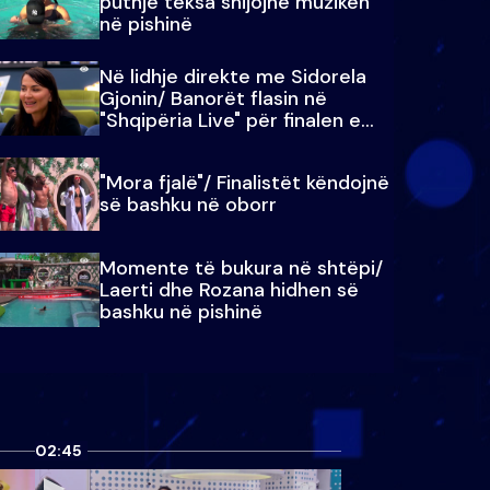
puthje teksa shijojnë muzikën
në pishinë
Në lidhje direkte me Sidorela
Gjonin/ Banorët flasin në
"Shqipëria Live" për finalen e
madhe
"Mora fjalë"/ Finalistët këndojnë
së bashku në oborr
Momente të bukura në shtëpi/
Laerti dhe Rozana hidhen së
bashku në pishinë
02:45