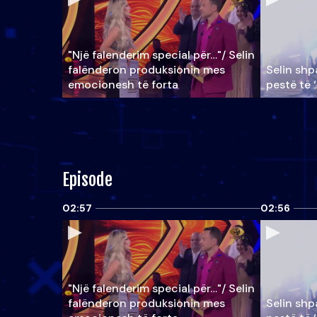
"Një falenderim special për…"/ Selin
falënderon produksionin mes
Selin shpa
emocionesh të forta
pestë të 
Episode
02:57
02:56
"Një falenderim special për…"/ Selin
falënderon produksionin mes
Selin shpa