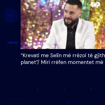
çmimin e madh prej 100
mijë eurosh
“Krevati me Selin më rrëzoi të gjit
planet”/ Miri rrëfen momentet më 
bukura në shtëpinë e BB VIP: Do 
mungojë zilja e mëngjesit kur…