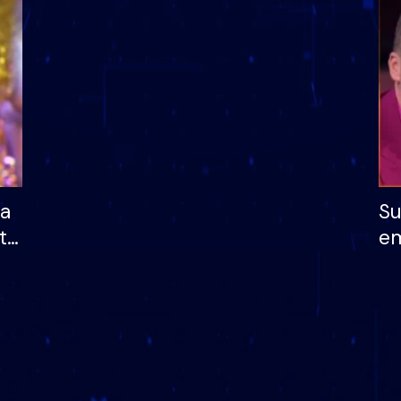
dhe humb mundësinë
të fituar çmimin e m
ha
Su
të
em
më
në
nu