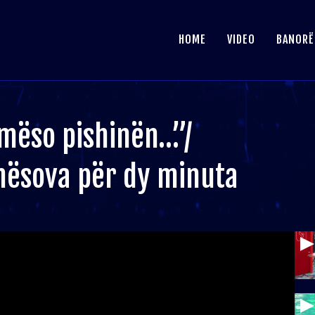
HOME
VIDEO
BANORË
 mëso pishinën…”/
 mësova për dy minuta