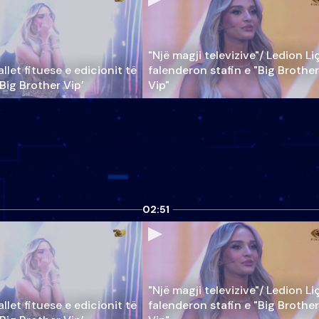
"Një magji televizive"/ Ledion Li
llet fituese e edicionit të
falenderon stafin e "Big Brother
‘Big Brother Vip’
Vip"
02:51
"Një magji televizive"/ Ledion Li
llet fituese e edicionit të
falenderon stafin e "Big Brother