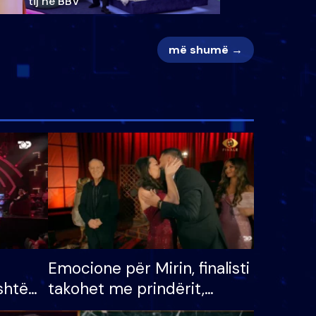
tij në BBV
më shumë →
Emocione për Mirin, finalisti
shtë
takohet me prindërit,
tëpinë
vajzën dhe bashkëshorten: