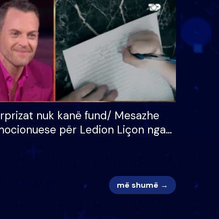
 për
S’kemi ndonjë letër divorci
adh
apo jo?
rprizat nuk kanë fund/ Mesazhe
ocionuese për Ledion Liçon nga
na dhe fëmijët e tij, moderatori
k i mban dot lotët: Nuk meritoj…
më shumë →