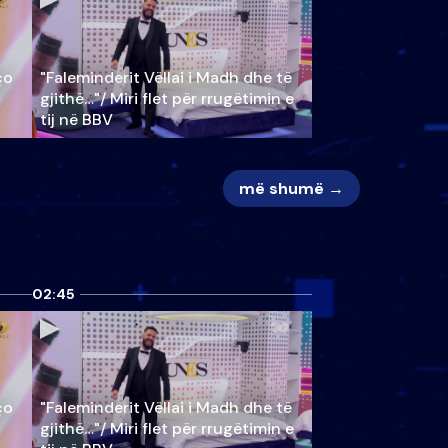
ço
"Faleminderit Vëllai i Madh dhe të
gjithë…"/ Miri flet për rrugëtimin e
tij në BBV
më shumë →
02:45
ço
"Faleminderit Vëllai i Madh dhe të
gjithë…"/ Miri flet për rrugëtimin e