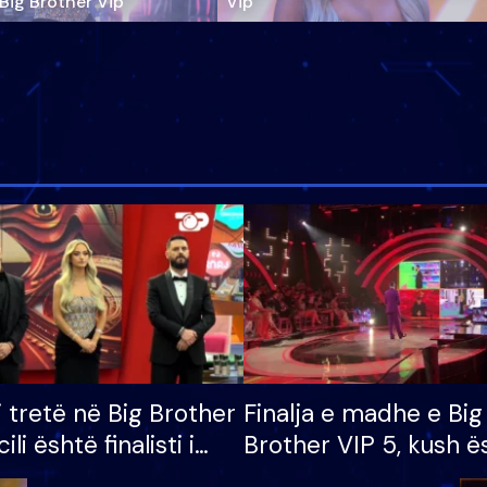
‘Big Brother Vip’
Vip"
i tretë në Big Brother
Finalja e madhe e Big
cili është finalisti i
Brother VIP 5, kush ë
 që lë shtëpinë
banori i parë që lë sh