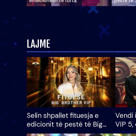
emocionesh të forta
pestë të 
LAJME
Selin shpallet fituesja e
Vendi 
edicionit të pestë të Big
VIP 5, 
Brother VIP, rrëmben
radhës