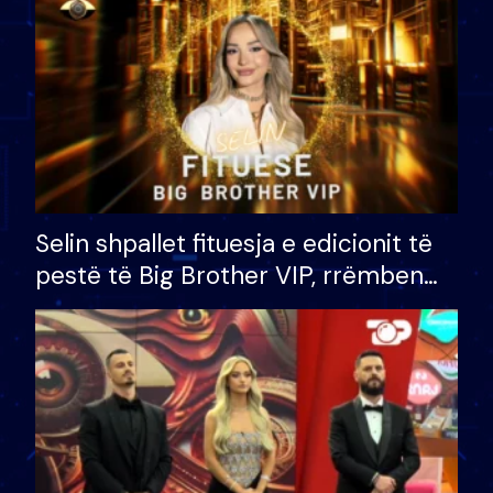
Selin shpallet fituesja e edicionit të
pestë të Big Brother VIP, rrëmben
çmimin e madh prej 100 mijë eurosh