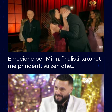
të fituar çmimin e madh
Emocione për Mirin, finalisti takohet
me prindërit, vajzën dhe
bashkëshorten: S’kemi ndonjë letër
divorci apo jo?