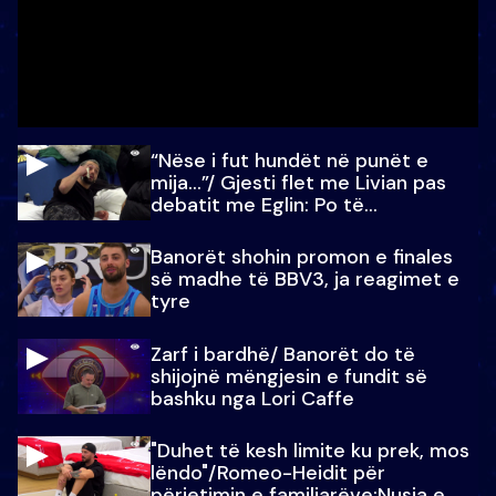
“Nëse i fut hundët në punët e
mija…”/ Gjesti flet me Livian pas
debatit me Eglin: Po të
paralajmëroj
Banorët shohin promon e finales
së madhe të BBV3, ja reagimet e
tyre
Zarf i bardhë/ Banorët do të
shijojnë mëngjesin e fundit së
bashku nga Lori Caffe
"Duhet të kesh limite ku prek, mos
lëndo"/Romeo-Heidit për
përjetimin e familjarëve:Nusja e