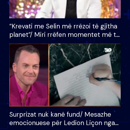
“Krevati me Selin më rrëzoi të gjitha
planet”/ Miri rrëfen momentet më të
bukura në shtëpinë e BB VIP: Do më
mungojë zilja e mëngjesit kur…
Surprizat nuk kanë fund/ Mesazhe
emocionuese për Ledion Liçon nga