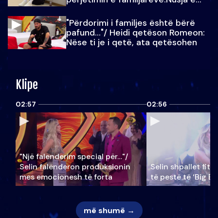
Julit…
"Përdorimi i familjes është bërë
pafund…"/ Heidi qetëson Romeon:
Nëse ti je i qetë, ata qetësohen
Klipe
02:57
02:56
"Një falenderim special për…"/
Selin falënderon produksionin
Selin shpallet fitu
mes emocionesh të forta
të pestë të ‘Big Br
më shumë →