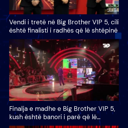
Vendi i tretë në Big Brother VIP 5, cili
është finalisti i radhës që lë shtëpinë
Finalja e madhe e Big Brother VIP 5,
kush është banori i parë që lë
shtëpinë dhe humb mundësinë për