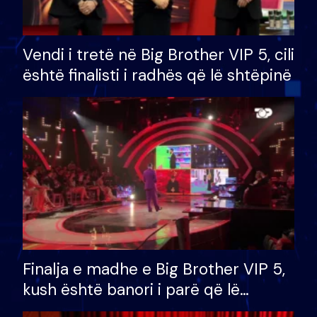
Vendi i tretë në Big Brother VIP 5, cili
është finalisti i radhës që lë shtëpinë
Finalja e madhe e Big Brother VIP 5,
kush është banori i parë që lë
shtëpinë dhe humb mundësinë për