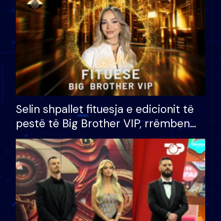
Selin shpallet fituesja e edicionit të
pestë të Big Brother VIP, rrëmben
çmimin e madh prej 100 mijë eurosh