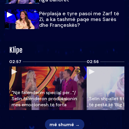
Përplasja e tyre pasoi me Zarf të
Zi, a ka tashmë paqe mes Sarës
dhe Françeskës?
Klipe
02:57
02:56
"Një falenderim special për…"/
Selin falënderon produksionin
Selin shpallet fitu
mes emocionesh të forta
të pestë të ‘Big Br
më shumë →