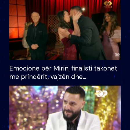
të fituar çmimin e madh
Emocione për Mirin, finalisti takohet
me prindërit, vajzën dhe
bashkëshorten: S’kemi ndonjë letër
divorci apo jo?