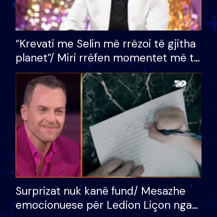
“Krevati me Selin më rrëzoi të gjitha
planet”/ Miri rrëfen momentet më të
bukura në shtëpinë e BB VIP: Do më
mungojë zilja e mëngjesit kur…
Surprizat nuk kanë fund/ Mesazhe
emocionuese për Ledion Liçon nga