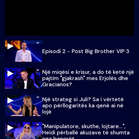
Episodi 2 - Post Big Brother VIP 3
Një miqësi e krisur, a do të ketë një
pajtim "gjakrash" mes Erjolës dhe
Gracianos?
Një strateg si Juli? Sa i vërtetë
apo përllogaritës ka qenë ai në
lojë
"Manipulatore, skuthe, lojtare...",
Heidi përballë akuzave të shumta
nga banorët