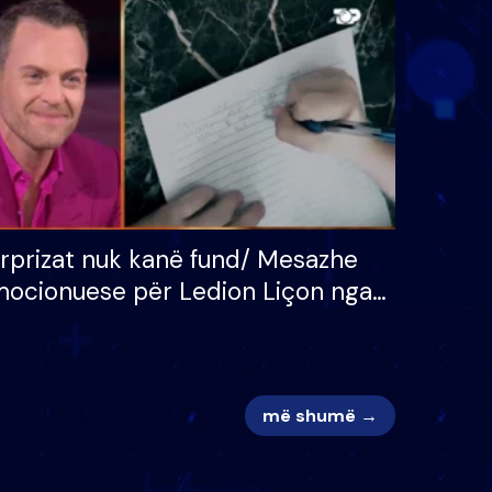
 për
S’kemi ndonjë letër divorci
adh
apo jo?
rprizat nuk kanë fund/ Mesazhe
ocionuese për Ledion Liçon nga
na dhe fëmijët e tij, moderatori
k i mban dot lotët: Nuk meritoj…
më shumë →