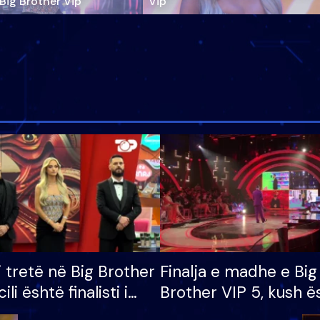
‘Big Brother Vip’
Vip"
i tretë në Big Brother
Finalja e madhe e Big
cili është finalisti i
Brother VIP 5, kush ë
 që lë shtëpinë
banori i parë që lë sh