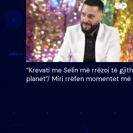
çmimin e madh prej 100
mijë eurosh
“Krevati me Selin më rrëzoi të gjit
planet”/ Miri rrëfen momentet më 
bukura në shtëpinë e BB VIP: Do 
mungojë zilja e mëngjesit kur…