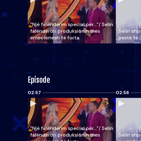
"Një falenderim special për…"/ Selin
falënderon produksionin mes
Selin shpa
emocionesh të forta
pestë të 
Episode
02:57
02:56
"Një falenderim special për…"/ Selin
falënderon produksionin mes
Selin shpa