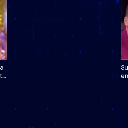
dhe humb mundësinë
të fituar çmimin e m
ha
Su
të
em
më
në
nu