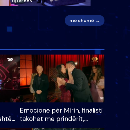
tij në BBV
më shumë →
Emocione për Mirin, finalisti
shtë
takohet me prindërit,
tëpinë
vajzën dhe bashkëshorten: