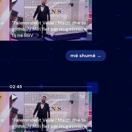
ço
"Faleminderit Vëllai i Madh dhe të
gjithë…"/ Miri flet për rrugëtimin e
tij në BBV
më shumë →
02:45
ço
"Faleminderit Vëllai i Madh dhe të
gjithë…"/ Miri flet për rrugëtimin e