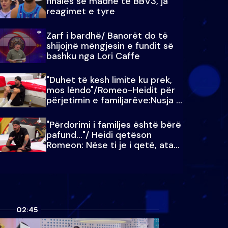
finales së madhe të BBV3, ja
reagimet e tyre
Zarf i bardhë/ Banorët do të
shijojnë mëngjesin e fundit së
bashku nga Lori Caffe
"Duhet të kesh limite ku prek,
mos lëndo"/Romeo-Heidit për
përjetimin e familjarëve:Nusja e
Julit…
"Përdorimi i familjes është bërë
pafund…"/ Heidi qetëson
Romeon: Nëse ti je i qetë, ata
qetësohen
02:45