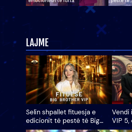
emocionesh të forta
pestë të 
LAJME
Selin shpallet fituesja e
Vendi 
edicionit të pestë të Big
VIP 5, 
Brother VIP, rrëmben
radhës