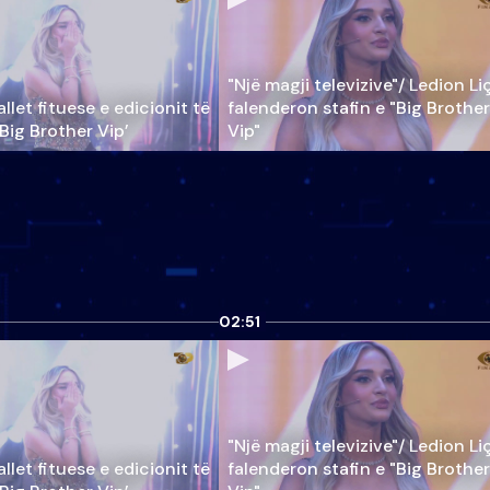
"Një magji televizive"/ Ledion Li
llet fituese e edicionit të
falenderon stafin e "Big Brother
‘Big Brother Vip’
Vip"
02:51
"Një magji televizive"/ Ledion Li
llet fituese e edicionit të
falenderon stafin e "Big Brother