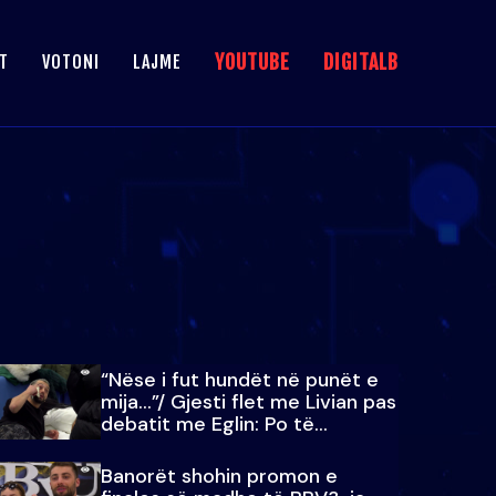
YOUTUBE
DIGITALB
T
VOTONI
LAJME
“Nëse i fut hundët në punët e
mija…”/ Gjesti flet me Livian pas
debatit me Eglin: Po të
paralajmëroj
Banorët shohin promon e