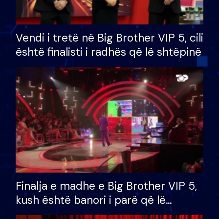
Vendi i tretë në Big Brother VIP 5, cili
është finalisti i radhës që lë shtëpinë
Finalja e madhe e Big Brother VIP 5,
kush është banori i parë që lë
shtëpinë dhe humb mundësinë për