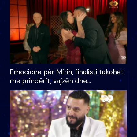
të fituar çmimin e madh
Emocione për Mirin, finalisti takohet
me prindërit, vajzën dhe
bashkëshorten: S’kemi ndonjë letër
divorci apo jo?