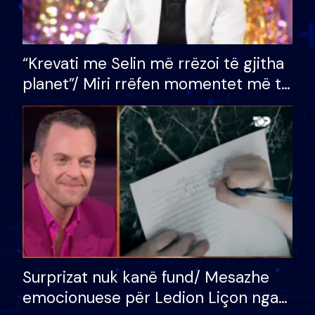
“Krevati me Selin më rrëzoi të gjitha
planet”/ Miri rrëfen momentet më të
bukura në shtëpinë e BB VIP: Do më
mungojë zilja e mëngjesit kur…
Surprizat nuk kanë fund/ Mesazhe
emocionuese për Ledion Liçon nga