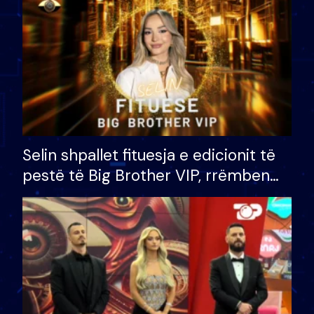
Selin shpallet fituesja e edicionit të
pestë të Big Brother VIP, rrëmben
çmimin e madh prej 100 mijë eurosh