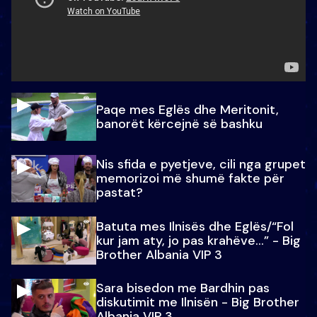
Paqe mes Eglës dhe Meritonit,
banorët kërcejnë së bashku
Nis sfida e pyetjeve, cili nga grupet
memorizoi më shumë fakte për
pastat?
Batuta mes Ilnisës dhe Eglës/“Fol
kur jam aty, jo pas krahëve…” - Big
Brother Albania VIP 3
Sara bisedon me Bardhin pas
diskutimit me Ilnisën - Big Brother
Albania VIP 3