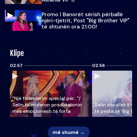
Promo l Banorët sërish përballë
njëri-tjetrit, Post "Big Brother VIP"
të shtunën ora 21:00!
Klipe
02:57
02:56
"Një falenderim special për…"/
Selin falënderon produksionin
Selin shpallet fitu
mes emocionesh të forta
të pestë të ‘Big Br
më shumë →