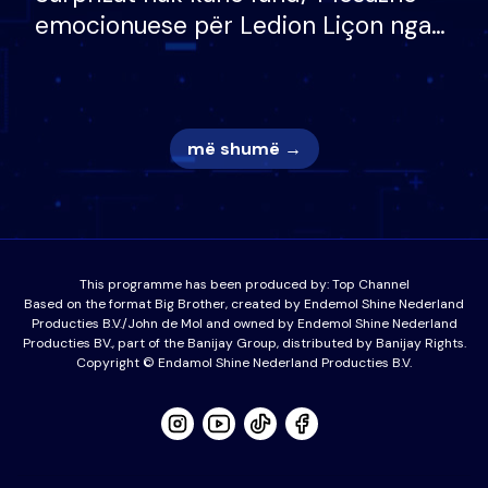
emocionuese për Ledion Liçon nga
nëna dhe fëmijët e tij, moderatori
nuk i mban dot lotët: Nuk meritoj…
më shumë →
This programme has been produced by:
Top Channel
Based on the format Big Brother, created by Endemol Shine Nederland
Producties B.V./John de Mol and owned by Endemol Shine Nederland
Producties BV., part of the Banijay Group, distributed by Banijay Rights.
Copyright © Endamol Shine Nederland Producties B.V.