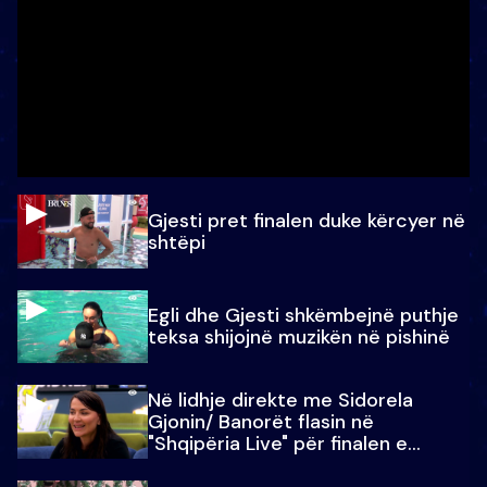
Gjesti pret finalen duke kërcyer në
shtëpi
Egli dhe Gjesti shkëmbejnë puthje
teksa shijojnë muzikën në pishinë
Në lidhje direkte me Sidorela
Gjonin/ Banorët flasin në
"Shqipëria Live" për finalen e
madhe