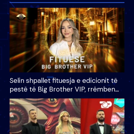
Selin shpallet fituesja e edicionit të
pestë të Big Brother VIP, rrëmben
çmimin e madh prej 100 mijë eurosh