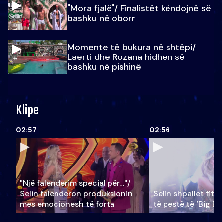
"Mora fjalë"/ Finalistët këndojnë së
bashku në oborr
Momente të bukura në shtëpi/
Laerti dhe Rozana hidhen së
bashku në pishinë
Klipe
02:57
02:56
"Një falenderim special për…"/
Selin falënderon produksionin
Selin shpallet fitu
mes emocionesh të forta
të pestë të ‘Big Br