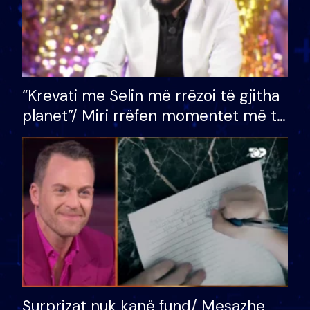
“Krevati me Selin më rrëzoi të gjitha
planet”/ Miri rrëfen momentet më të
bukura në shtëpinë e BB VIP: Do më
mungojë zilja e mëngjesit kur…
Surprizat nuk kanë fund/ Mesazhe