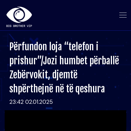
Përfundon loja “telefon i
prishur”/Jozi humbet përballë
Zebërvokit, djemtë
shpërthejnë në të qeshura
23:42 02.01.2025