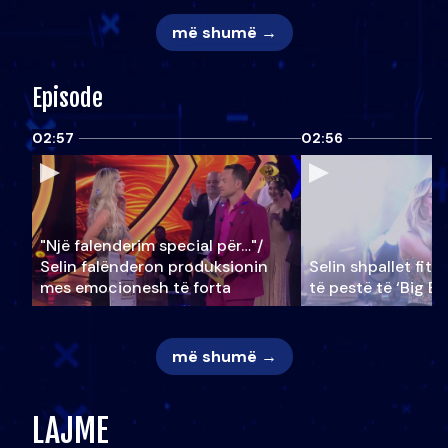
më shumë →
Episode
02:57
02:56
"Një falenderim special për…"/
Selin falënderon produksionin
Selin shpallet fitu
mes emocionesh të forta
të pestë të ‘Big Br
më shumë →
LAJME