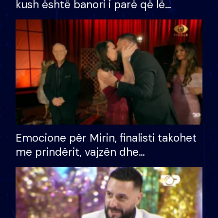
kush është banori i parë që lë
shtëpinë dhe humb mundësinë për
të fituar çmimin e madh
Emocione për Mirin, finalisti takohet
me prindërit, vajzën dhe
bashkëshorten: S’kemi ndonjë letër
divorci apo jo?