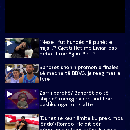
“Nëse i fut hundët në punët e
mija…”/ Gjesti flet me Livian pas
debatit me Eglin: Po të
paralajmëroj
Banorët shohin promon e finales
së madhe të BBV3, ja reagimet e
tyre
Zarf i bardhë/ Banorët do të
shijojnë mëngjesin e fundit së
bashku nga Lori Caffe
"Duhet të kesh limite ku prek, mos
lëndo"/Romeo-Heidit për
përjetimin e familjarëve:Nusja e