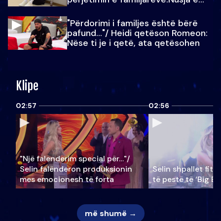
Julit…
"Përdorimi i familjes është bërë
pafund…"/ Heidi qetëson Romeon:
Nëse ti je i qetë, ata qetësohen
Klipe
02:57
02:56
"Një falenderim special për…"/
Selin falënderon produksionin
Selin shpallet fitu
mes emocionesh të forta
të pestë të ‘Big Br
më shumë →