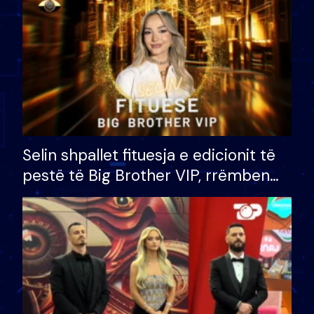
Selin shpallet fituesja e edicionit të
pestë të Big Brother VIP, rrëmben
çmimin e madh prej 100 mijë eurosh