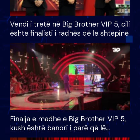
Vendi i tretë në Big Brother VIP 5, cili
është finalisti i radhës që lë shtëpinë
Finalja e madhe e Big Brother VIP 5,
kush është banori i parë që lë
shtëpinë dhe humb mundësinë për