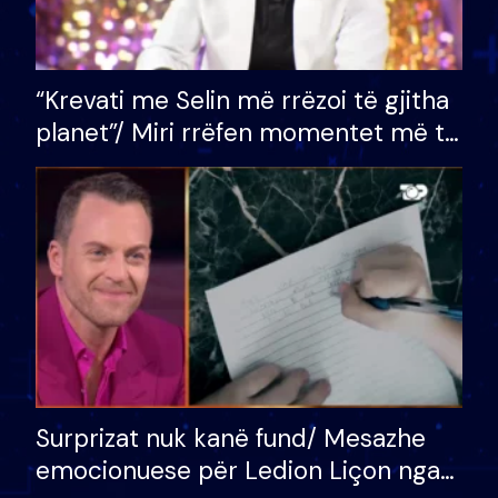
“Krevati me Selin më rrëzoi të gjitha
planet”/ Miri rrëfen momentet më të
bukura në shtëpinë e BB VIP: Do më
mungojë zilja e mëngjesit kur…
Surprizat nuk kanë fund/ Mesazhe
emocionuese për Ledion Liçon nga