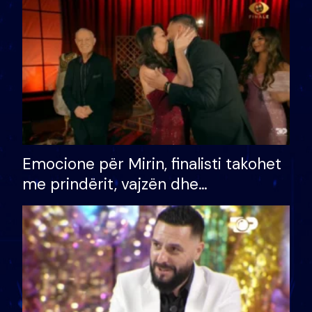
të fituar çmimin e madh
Emocione për Mirin, finalisti takohet
me prindërit, vajzën dhe
bashkëshorten: S’kemi ndonjë letër
divorci apo jo?