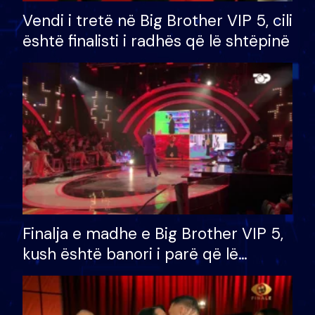
Vendi i tretë në Big Brother VIP 5, cili
është finalisti i radhës që lë shtëpinë
Finalja e madhe e Big Brother VIP 5,
kush është banori i parë që lë
shtëpinë dhe humb mundësinë për
të fituar çmimin e madh