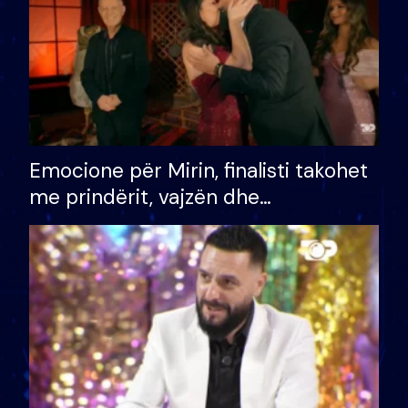
Emocione për Mirin, finalisti takohet
me prindërit, vajzën dhe
bashkëshorten: S’kemi ndonjë letër
divorci apo jo?