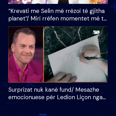
“Krevati me Selin më rrëzoi të gjitha
planet”/ Miri rrëfen momentet më të
bukura në shtëpinë e BB VIP: Do më
mungojë zilja e mëngjesit kur…
Surprizat nuk kanë fund/ Mesazhe
emocionuese për Ledion Liçon nga
nëna dhe fëmijët e tij, moderatori
nuk i mban dot lotët: Nuk meritoj…