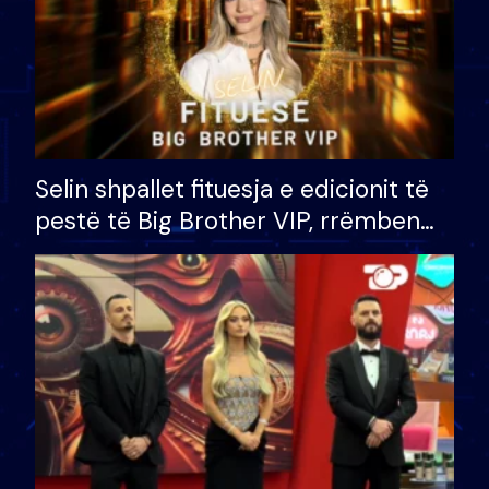
Selin shpallet fituesja e edicionit të
pestë të Big Brother VIP, rrëmben
çmimin e madh prej 100 mijë eurosh