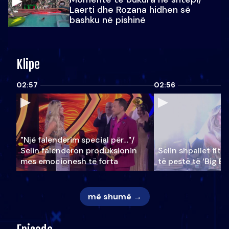
Laerti dhe Rozana hidhen së
bashku në pishinë
Klipe
02:57
02:56
"Një falenderim special për…"/
Selin falënderon produksionin
Selin shpallet fitu
mes emocionesh të forta
të pestë të ‘Big Br
më shumë →