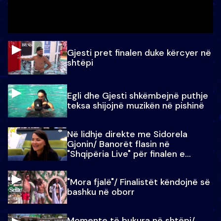
Gjesti pret finalen duke kërcyer në
shtëpi
Egli dhe Gjesti shkëmbejnë puthje
teksa shijojnë muzikën në pishinë
Në lidhje direkte me Sidorela
Gjonin/ Banorët flasin në
"Shqipëria Live" për finalen e
madhe
"Mora fjalë"/ Finalistët këndojnë së
bashku në oborr
Momente të bukura në shtëpi/