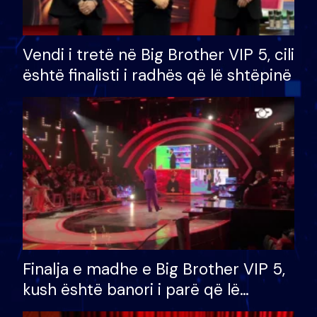
Vendi i tretë në Big Brother VIP 5, cili
është finalisti i radhës që lë shtëpinë
Finalja e madhe e Big Brother VIP 5,
kush është banori i parë që lë
shtëpinë dhe humb mundësinë për