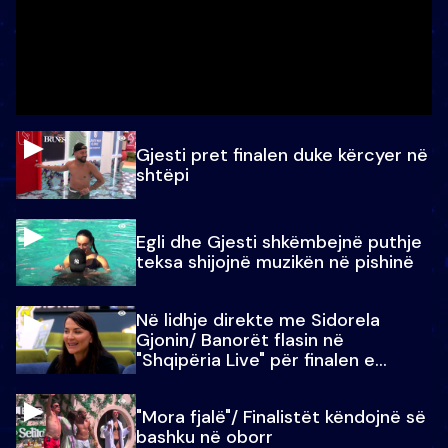
Gjesti pret finalen duke kërcyer në
shtëpi
Egli dhe Gjesti shkëmbejnë puthje
teksa shijojnë muzikën në pishinë
Në lidhje direkte me Sidorela
Gjonin/ Banorët flasin në
"Shqipëria Live" për finalen e
madhe
"Mora fjalë"/ Finalistët këndojnë së
bashku në oborr