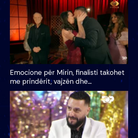
të fituar çmimin e madh
Emocione për Mirin, finalisti takohet
me prindërit, vajzën dhe
bashkëshorten: S’kemi ndonjë letër
divorci apo jo?