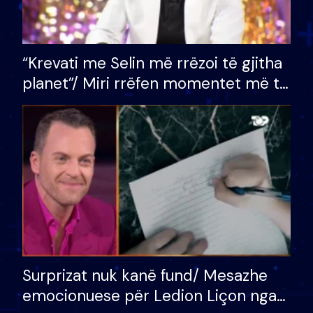
“Krevati me Selin më rrëzoi të gjitha
planet”/ Miri rrëfen momentet më të
bukura në shtëpinë e BB VIP: Do më
mungojë zilja e mëngjesit kur…
Surprizat nuk kanë fund/ Mesazhe
emocionuese për Ledion Liçon nga