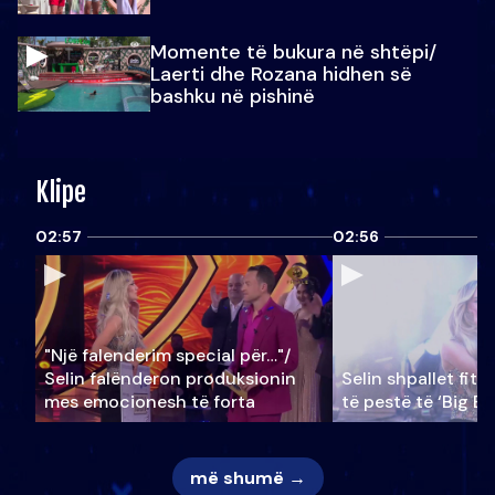
Momente të bukura në shtëpi/
Laerti dhe Rozana hidhen së
bashku në pishinë
Klipe
02:57
02:56
"Një falenderim special për…"/
Selin falënderon produksionin
Selin shpallet fitu
mes emocionesh të forta
të pestë të ‘Big Br
më shumë →