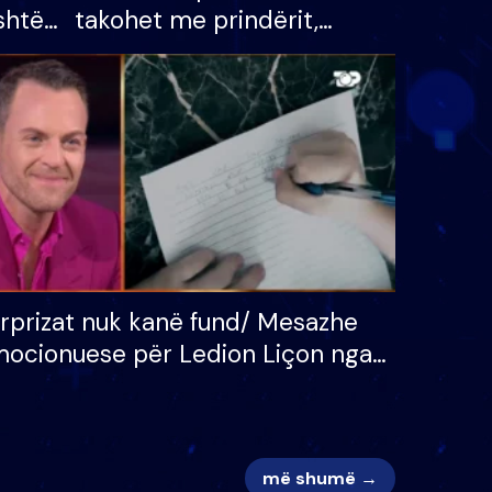
shtë
takohet me prindërit,
tëpinë
vajzën dhe bashkëshorten:
 për
S’kemi ndonjë letër divorci
adh
apo jo?
rprizat nuk kanë fund/ Mesazhe
ocionuese për Ledion Liçon nga
na dhe fëmijët e tij, moderatori
k i mban dot lotët: Nuk meritoj…
më shumë →