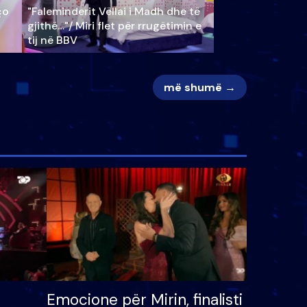
ço
"Faleminderit Vëllai i Madh dhe të
gjithë…"/ Miri flet për rrugëtimin e
tij në BBV
më shumë →
Emocione për Mirin, finalisti