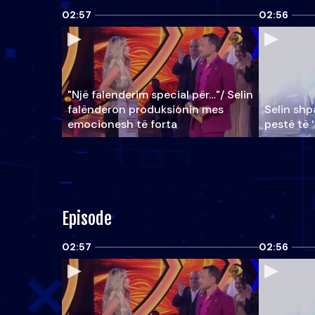
02:57
02:56
"Një falenderim special për…"/ Selin
falënderon produksionin mes
Selin shpa
emocionesh të forta
pestë të 
Episode
02:57
02:56