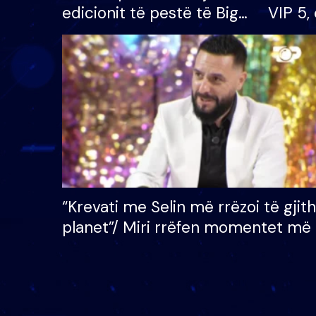
edicionit të pestë të Big
VIP 5, 
Brother VIP, rrëmben
radhës
çmimin e madh prej 100
mijë eurosh
“Krevati me Selin më rrëzoi të gjit
planet”/ Miri rrëfen momentet më 
bukura në shtëpinë e BB VIP: Do 
mungojë zilja e mëngjesit kur…