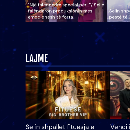
"Një falenderim special për…"/ Selin
falënderon produksionin mes
Selin shpa
emocionesh të forta
pestë të 
LAJME
Selin shpallet fituesja e
Vendi 