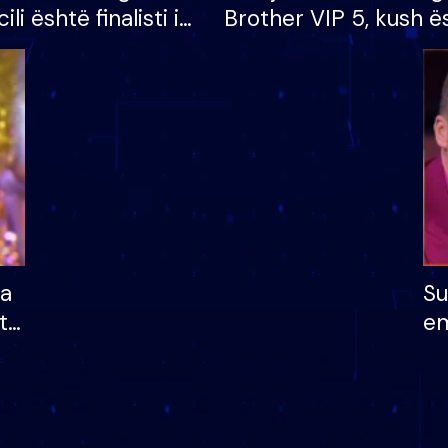
cili është finalisti i
Brother VIP 5, kush ë
 që lë shtëpinë
banori i parë që lë sh
dhe humb mundësinë
të fituar çmimin e m
ha
Su
të
em
më
në
nu