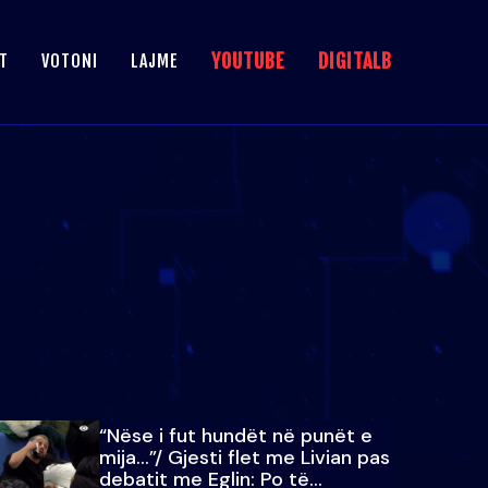
YOUTUBE
DIGITALB
T
VOTONI
LAJME
“Nëse i fut hundët në punët e
mija…”/ Gjesti flet me Livian pas
debatit me Eglin: Po të