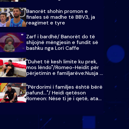
paralajmëroj
Banorët shohin promon e
finales së madhe të BBV3, ja
reagimet e tyre
Zarf i bardhë/ Banorët do të
shijojnë mëngjesin e fundit së
bashku nga Lori Caffe
"Duhet të kesh limite ku prek,
mos lëndo"/Romeo-Heidit për
përjetimin e familjarëve:Nusja e
Julit…
"Përdorimi i familjes është bërë
pafund…"/ Heidi qetëson
Romeon: Nëse ti je i qetë, ata
qetësohen