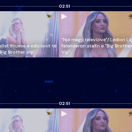
02:51
"Një magji televizive"/ Ledion Li
llet fituese e edicionit të
falenderon stafin e "Big Brother
‘Big Brother Vip’
Vip"
02:51