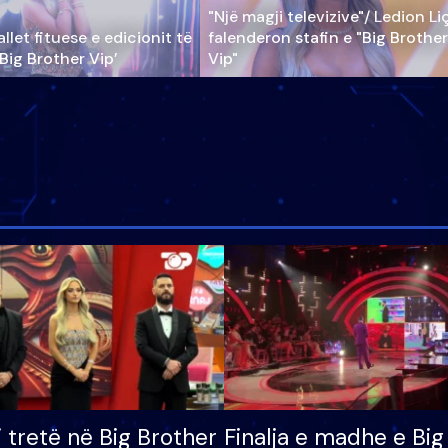
"Një magji televizive"/ Ledion Li
llet fituese e edicionit të
falenderon stafin e "Big Brother
‘Big Brother Vip’
Vip"
i tretë në Big Brother
Finalja e madhe e Big