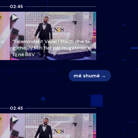
02:45
ço
"Faleminderit Vëllai i Madh dhe të
gjithë…"/ Miri flet për rrugëtimin e
tij në BBV
më shumë →
02:45