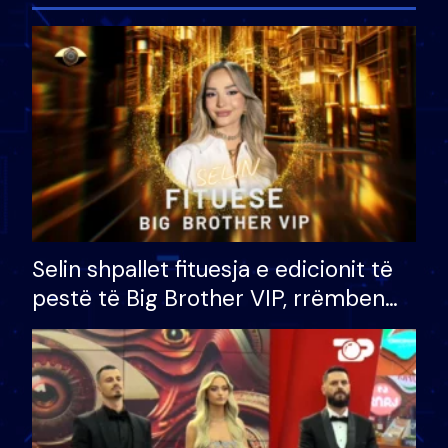
Selin shpallet fituesja e edicionit të
pestë të Big Brother VIP, rrëmben
çmimin e madh prej 100 mijë eurosh