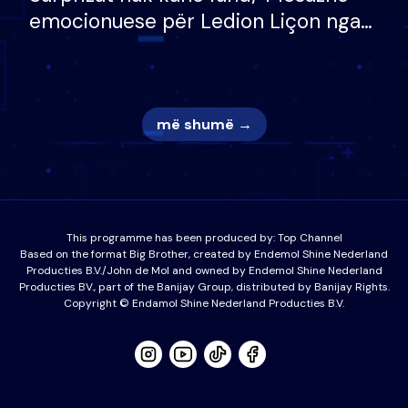
emocionuese për Ledion Liçon nga
nëna dhe fëmijët e tij, moderatori
nuk i mban dot lotët: Nuk meritoj…
më shumë →
This programme has been produced by:
Top Channel
Based on the format Big Brother, created by Endemol Shine Nederland
Producties B.V./John de Mol and owned by Endemol Shine Nederland
Producties BV., part of the Banijay Group, distributed by Banijay Rights.
Copyright © Endamol Shine Nederland Producties B.V.