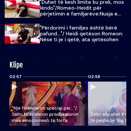
"Duhet të kesh limite ku prek, mos
lëndo"/Romeo-Heidit për
përjetimin e familjarëve:Nusja e
Julit…
"Përdorimi i familjes është bërë
pafund…"/ Heidi qetëson Romeon:
Nëse ti je i qetë, ata qetësohen
Klipe
02:57
02:56
"Një falenderim special për…"/
Selin falënderon produksionin
Selin shpallet fitu
mes emocionesh të forta
të pestë të ‘Big Br