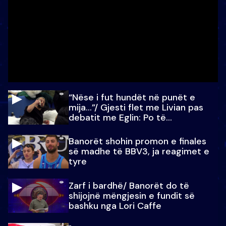
“Nëse i fut hundët në punët e
mija…”/ Gjesti flet me Livian pas
debatit me Eglin: Po të
paralajmëroj
Banorët shohin promon e finales
së madhe të BBV3, ja reagimet e
tyre
Zarf i bardhë/ Banorët do të
shijojnë mëngjesin e fundit së
bashku nga Lori Caffe