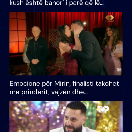
kush është banori i parë që lë
shtëpinë dhe humb mundësinë për
të fituar çmimin e madh
Emocione për Mirin, finalisti takohet
me prindërit, vajzën dhe
bashkëshorten: S’kemi ndonjë letër
divorci apo jo?