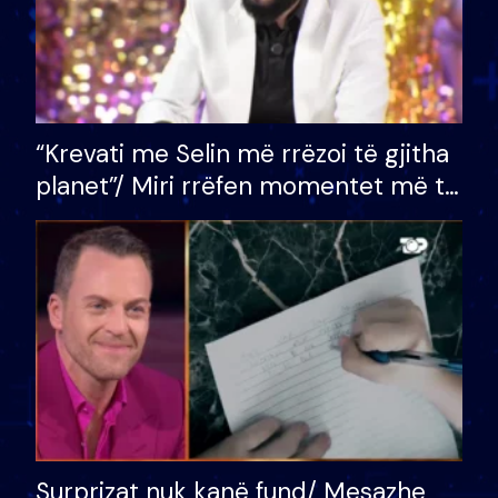
“Krevati me Selin më rrëzoi të gjitha
planet”/ Miri rrëfen momentet më të
bukura në shtëpinë e BB VIP: Do më
mungojë zilja e mëngjesit kur…
Surprizat nuk kanë fund/ Mesazhe