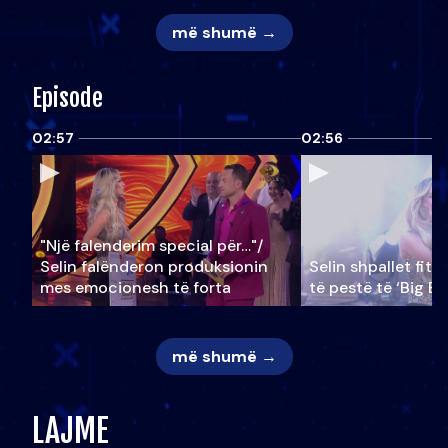
më shumë →
Episode
02:57
02:56
"Një falenderim special për…"/
Selin falënderon produksionin
Selin shpallet fitu
mes emocionesh të forta
të pestë të ‘Big Br
më shumë →
LAJME