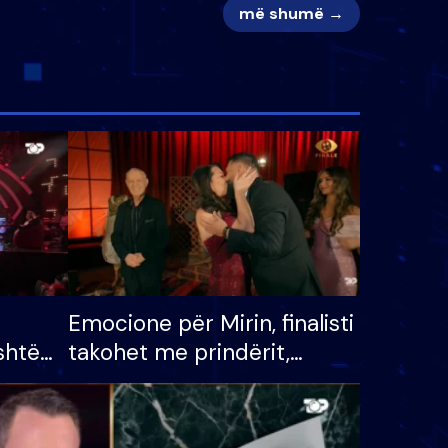
më shumë →
Emocione për Mirin, finalisti
shtë
takohet me prindërit,
tëpinë
vajzën dhe bashkëshorten:
 për
S’kemi ndonjë letër divorci
adh
apo jo?