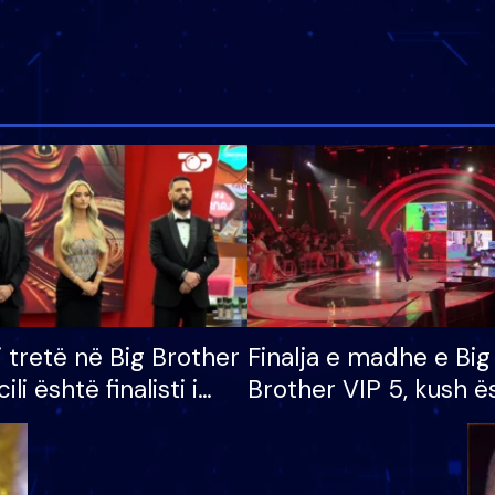
i tretë në Big Brother
Finalja e madhe e Big
cili është finalisti i
Brother VIP 5, kush ë
 që lë shtëpinë
banori i parë që lë sh
dhe humb mundësinë
të fituar çmimin e m