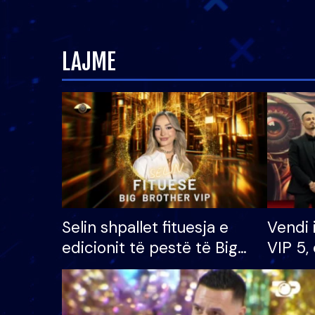
LAJME
Selin shpallet fituesja e
Vendi 
edicionit të pestë të Big
VIP 5, 
Brother VIP, rrëmben
radhës
çmimin e madh prej 100
mijë eurosh