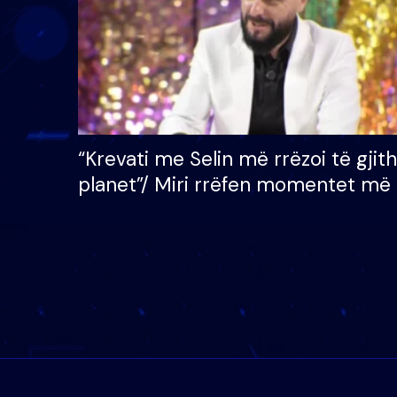
“Krevati me Selin më rrëzoi të gjit
planet”/ Miri rrëfen momentet më 
bukura në shtëpinë e BB VIP: Do 
mungojë zilja e mëngjesit kur…