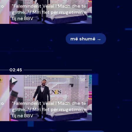
ço
"Faleminderit Vëllai i Madh dhe të
gjithë…"/ Miri flet për rrugëtimin e
tij në BBV
më shumë →
02:45
ço
"Faleminderit Vëllai i Madh dhe të
gjithë…"/ Miri flet për rrugëtimin e
tij në BBV