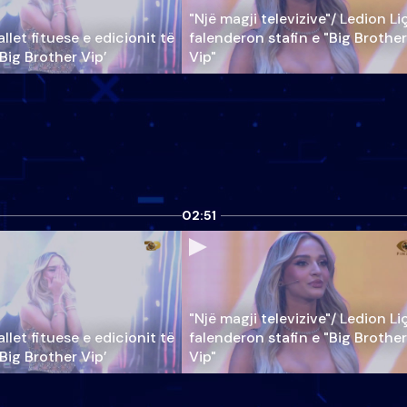
"Një magji televizive"/ Ledion Li
llet fituese e edicionit të
falenderon stafin e "Big Brother
‘Big Brother Vip’
Vip"
02:51
"Një magji televizive"/ Ledion Li
llet fituese e edicionit të
falenderon stafin e "Big Brother
‘Big Brother Vip’
Vip"