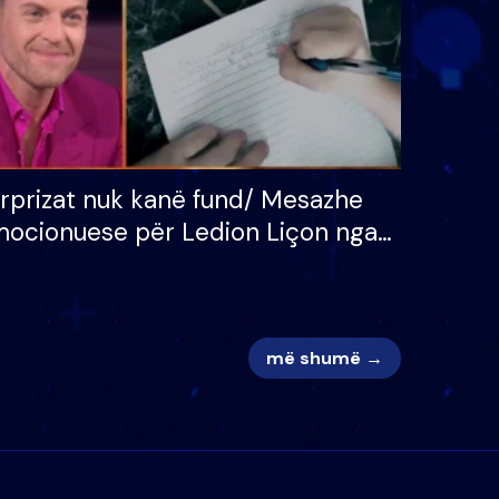
rprizat nuk kanë fund/ Mesazhe
ocionuese për Ledion Liçon nga
na dhe fëmijët e tij, moderatori
k i mban dot lotët: Nuk meritoj…
më shumë →