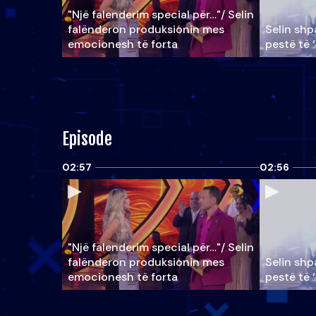
"Një falenderim special për…"/ Selin
falënderon produksionin mes
Selin shpa
emocionesh të forta
pestë të 
Episode
02:57
02:56
"Një falenderim special për…"/ Selin
falënderon produksionin mes
Selin shpa
emocionesh të forta
pestë të 