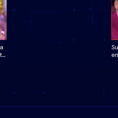
ha
Su
të
em
më
në
nu