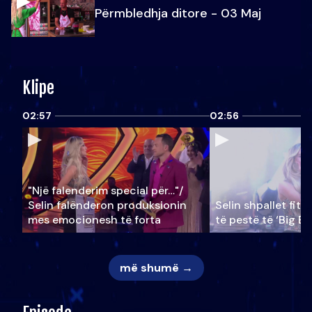
Përmbledhja ditore - 03 Maj
Klipe
02:57
02:56
"Një falenderim special për…"/
Selin falënderon produksionin
Selin shpallet fitu
mes emocionesh të forta
të pestë të ‘Big Br
më shumë →