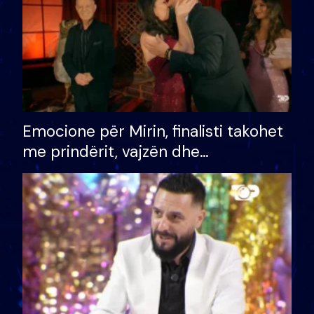
Emocione për Mirin, finalisti takohet
me prindërit, vajzën dhe
bashkëshorten: S’kemi ndonjë letër
divorci apo jo?