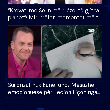
“Krevati me Selin më rrëzoi të gjitha
planet”/ Miri rrëfen momentet më të
bukura në shtëpinë e BB VIP: Do më
mungojë zilja e mëngjesit kur…
Surprizat nuk kanë fund/ Mesazhe
emocionuese për Ledion Liçon nga
nëna dhe fëmijët e tij, moderatori
nuk i mban dot lotët: Nuk meritoj…