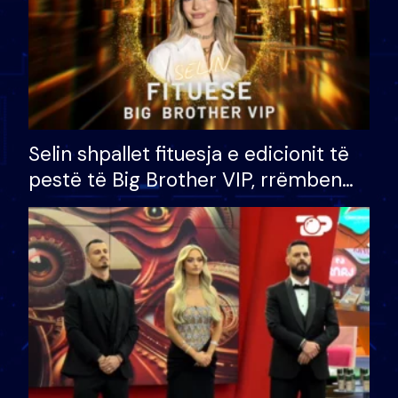
Selin shpallet fituesja e edicionit të
pestë të Big Brother VIP, rrëmben
çmimin e madh prej 100 mijë eurosh