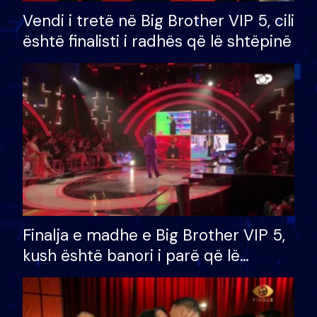
Vendi i tretë në Big Brother VIP 5, cili
është finalisti i radhës që lë shtëpinë
Finalja e madhe e Big Brother VIP 5,
kush është banori i parë që lë
shtëpinë dhe humb mundësinë për
të fituar çmimin e madh