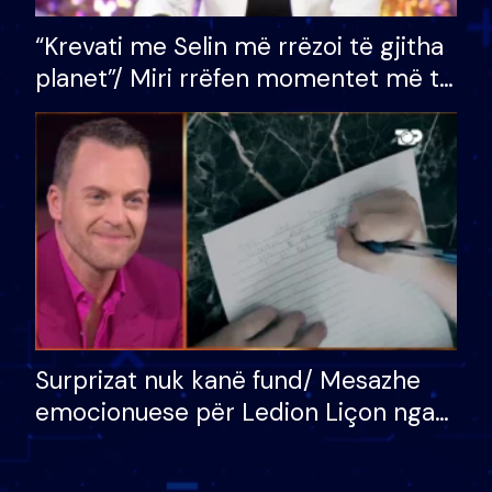
“Krevati me Selin më rrëzoi të gjitha
planet”/ Miri rrëfen momentet më të
bukura në shtëpinë e BB VIP: Do më
mungojë zilja e mëngjesit kur…
Surprizat nuk kanë fund/ Mesazhe
emocionuese për Ledion Liçon nga
nëna dhe fëmijët e tij, moderatori
nuk i mban dot lotët: Nuk meritoj…