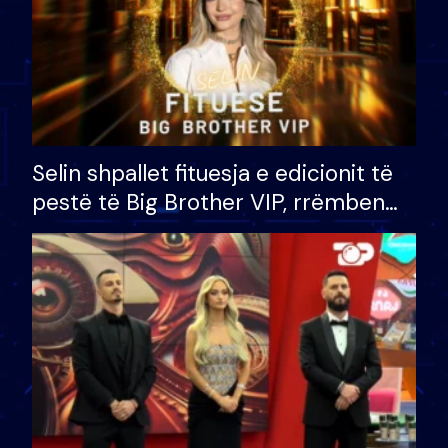
Selin shpallet fituesja e edicionit të
pestë të Big Brother VIP, rrëmben
çmimin e madh prej 100 mijë eurosh