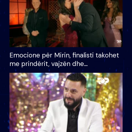
Emocione për Mirin, finalisti takohet
me prindërit, vajzën dhe
bashkëshorten: S’kemi ndonjë letër
divorci apo jo?