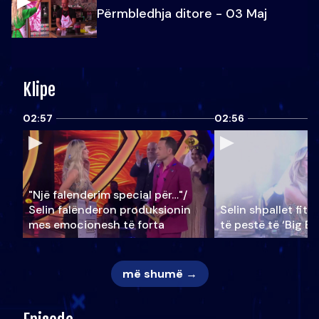
Përmbledhja ditore - 03 Maj
Klipe
02:57
02:56
"Një falenderim special për…"/
Selin falënderon produksionin
Selin shpallet fitu
mes emocionesh të forta
të pestë të ‘Big Br
më shumë →