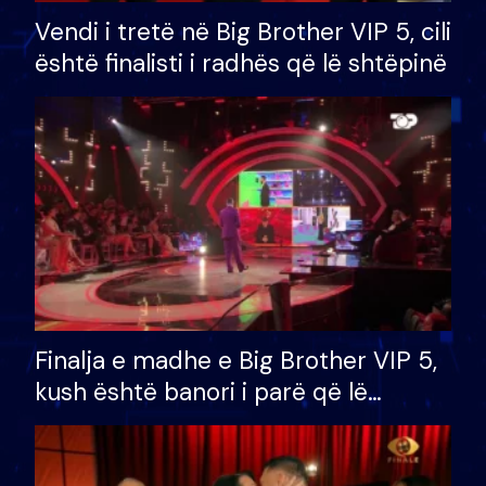
Vendi i tretë në Big Brother VIP 5, cili
është finalisti i radhës që lë shtëpinë
Finalja e madhe e Big Brother VIP 5,
kush është banori i parë që lë
shtëpinë dhe humb mundësinë për
të fituar çmimin e madh