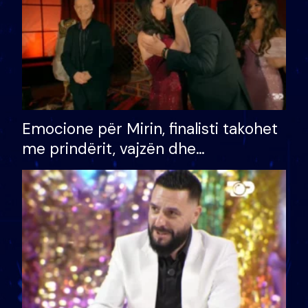
Emocione për Mirin, finalisti takohet
me prindërit, vajzën dhe
bashkëshorten: S’kemi ndonjë letër
divorci apo jo?