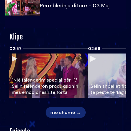
Përmbledhja ditore - 03 Maj
Klipe
02:57
02:56
"Një falenderim special për…"/
Selin falënderon produksionin
Selin shpallet fitu
mes emocionesh të forta
të pestë të ‘Big Br
më shumë →