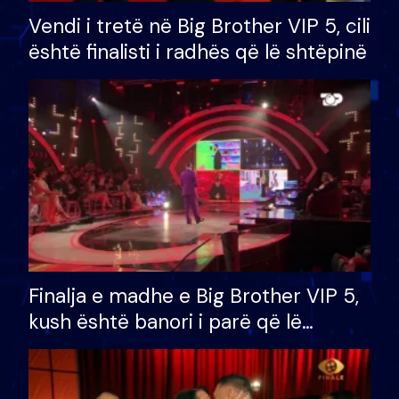
Vendi i tretë në Big Brother VIP 5, cili
është finalisti i radhës që lë shtëpinë
Finalja e madhe e Big Brother VIP 5,
kush është banori i parë që lë
shtëpinë dhe humb mundësinë për
të fituar çmimin e madh