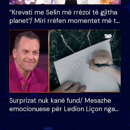
“Krevati me Selin më rrëzoi të gjitha
planet”/ Miri rrëfen momentet më të
bukura në shtëpinë e BB VIP: Do më
mungojë zilja e mëngjesit kur…
Surprizat nuk kanë fund/ Mesazhe
emocionuese për Ledion Liçon nga
nëna dhe fëmijët e tij, moderatori
nuk i mban dot lotët: Nuk meritoj…