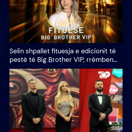
Selin shpallet fituesja e edicionit të
pestë të Big Brother VIP, rrëmben
çmimin e madh prej 100 mijë eurosh