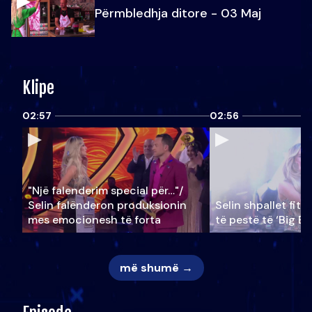
Përmbledhja ditore - 03 Maj
Klipe
02:57
02:56
"Një falenderim special për…"/
Selin falënderon produksionin
Selin shpallet fitu
mes emocionesh të forta
të pestë të ‘Big Br
më shumë →