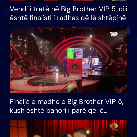
Vendi i tretë në Big Brother VIP 5, cili
është finalisti i radhës që lë shtëpinë
Finalja e madhe e Big Brother VIP 5,
kush është banori i parë që lë
shtëpinë dhe humb mundësinë për
të fituar çmimin e madh