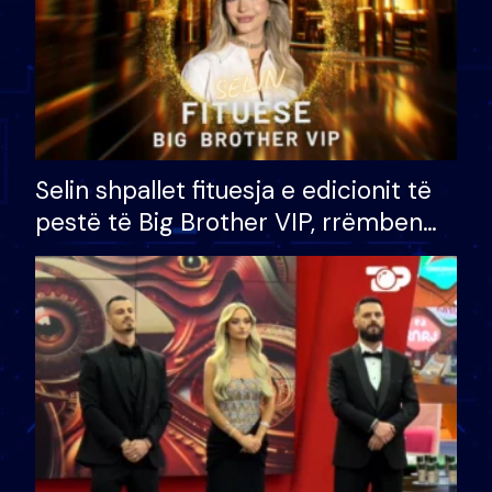
Selin shpallet fituesja e edicionit të
pestë të Big Brother VIP, rrëmben
çmimin e madh prej 100 mijë eurosh