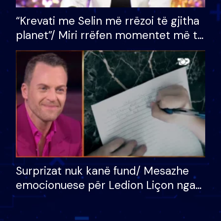
“Krevati me Selin më rrëzoi të gjitha
planet”/ Miri rrëfen momentet më të
bukura në shtëpinë e BB VIP: Do më
mungojë zilja e mëngjesit kur…
Surprizat nuk kanë fund/ Mesazhe
emocionuese për Ledion Liçon nga
nëna dhe fëmijët e tij, moderatori
nuk i mban dot lotët: Nuk meritoj…