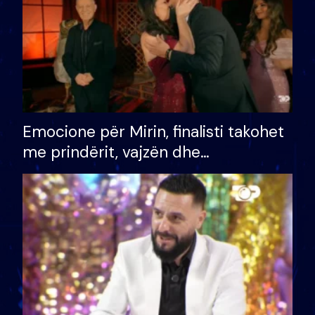
Emocione për Mirin, finalisti takohet
me prindërit, vajzën dhe
bashkëshorten: S’kemi ndonjë letër
divorci apo jo?